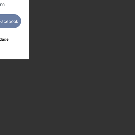
om
idade