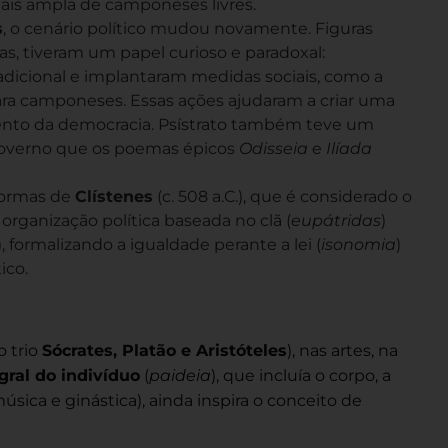
mais ampla de camponeses livres.
s
, o cenário político mudou novamente. Figuras
as, tiveram um papel curioso e paradoxal:
adicional e implantaram medidas sociais, como a
 para camponeses. Essas ações ajudaram a criar uma
mento da democracia. Psístrato também teve um
 governo que os poemas épicos
Odisseia
e
Ilíada
formas de
Clístenes
(c. 508 a.C.), que é considerado o
 organização política baseada no clã (
eupátridas
)
), formalizando a igualdade perante a lei (
isonomia
)
ico.
o trio
Sócrates, Platão e Aristóteles
), nas artes, na
gral do indivíduo
(
paideia
), que incluía o corpo, a
sica e ginástica), ainda inspira o conceito de