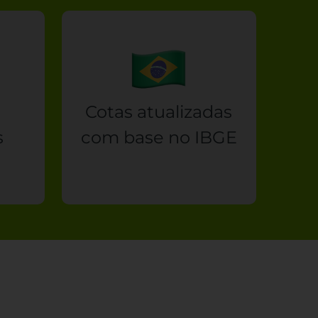
Cotas atualizadas
s
com base no IBGE