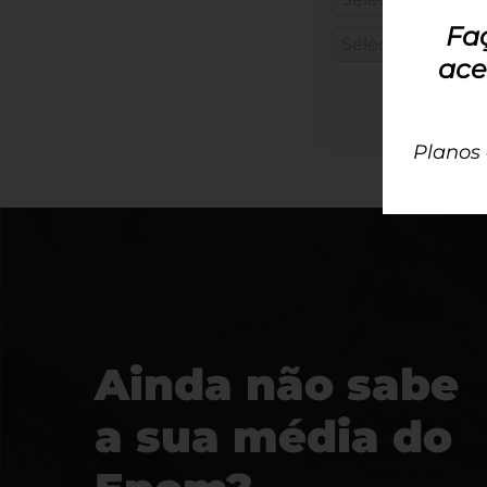
Fa
ace
Planos
Ainda não sabe
a sua média do