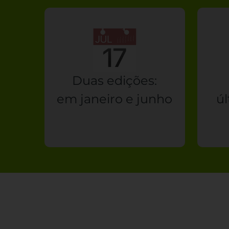
Duas edições:
em janeiro e junho
ú