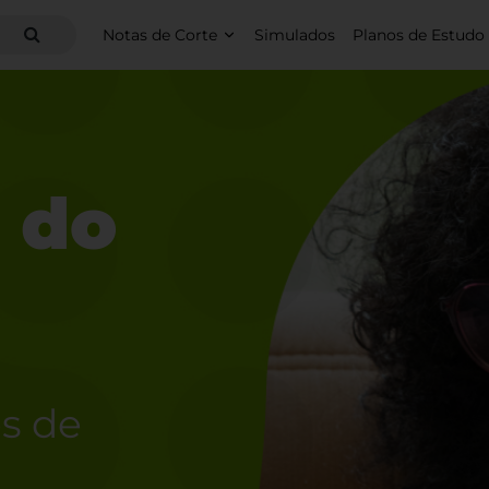
Notas de Corte
Simulados
Planos de Estudo
 do
s de