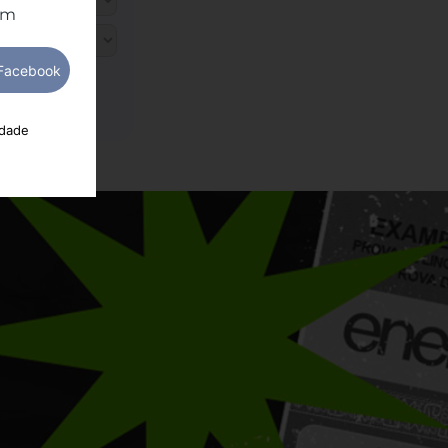
om
idade