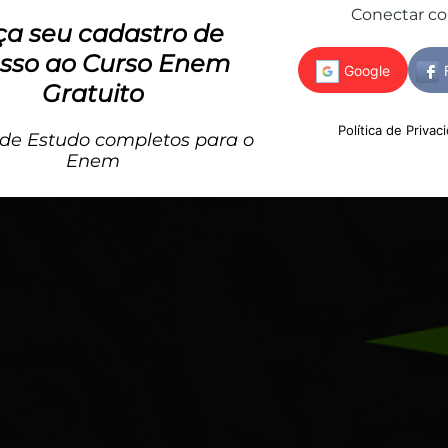
Conectar c
ça seu cadastro de
sso ao Curso Enem
Gratuito
Simular agora!
Política de Privac
 de Estudo completos para o
Enem