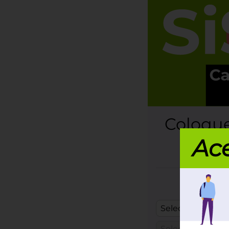
Coloque
Ace
Esc