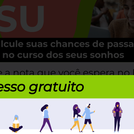
 a nota que você espera no
sso gratuito
olha sua universidade e cur