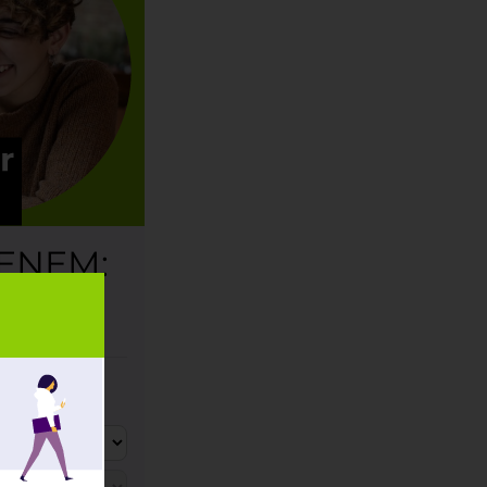
 ENEM:
so