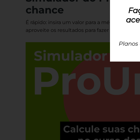
chance
Fa
ace
É rápido: insira um valor para a média da sua 
aproveite os resultados para fazer o seu plan
Planos