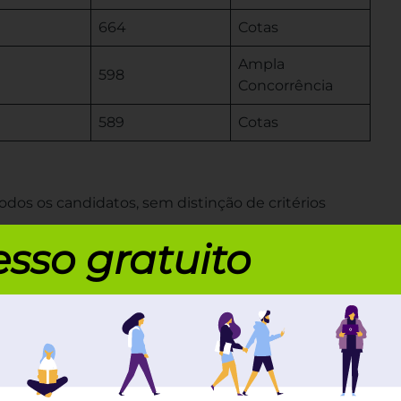
664
Cotas
Ampla
598
Concorrência
589
Cotas
odos os candidatos, sem distinção de critérios
sso gratuito
 que se enquadram em determinados critérios,
Ensino Médio integralmente em escolas públicas.
pita inferior a determinado valor.
utodeclarados pretos, pardos ou indígenas.
ndidatos com deficiência.
calcule agora a sua