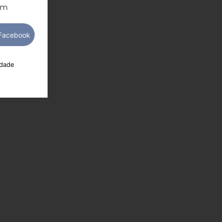
om
idade