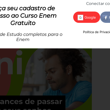
Conectar c
ça seu cadastro de
sso ao Curso Enem
nota do Enem. Escolha o curso e a instituição e
Gratuito
ejamento!
Política de Privac
 de Estudo completos para o
Enem