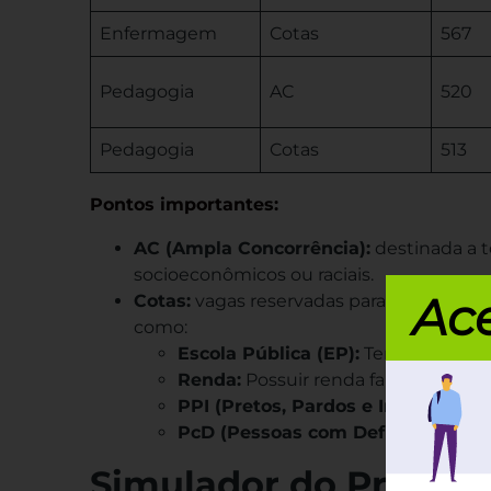
Enfermagem
Cotas
567
Pedagogia
AC
520
Pedagogia
Cotas
513
Pontos importantes:
AC (Ampla Concorrência):
destinada a t
socioeconômicos ou raciais.
Ace
Cotas:
vagas reservadas para candidatos
como:
Escola Pública (EP):
Ter cursado o 
Renda:
Possuir renda familiar per ca
PPI (Pretos, Pardos e Indígenas):
A
PcD (Pessoas com Deficiência):
Ca
Simulador do Prouni: 