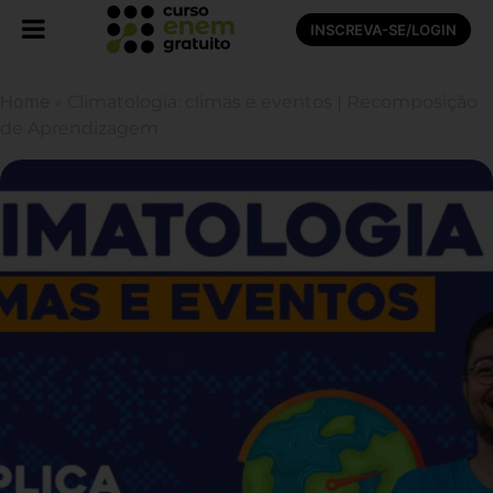
INSCREVA-SE/LOGIN
Home
»
Climatologia: climas e eventos | Recomposição
de Aprendizagem