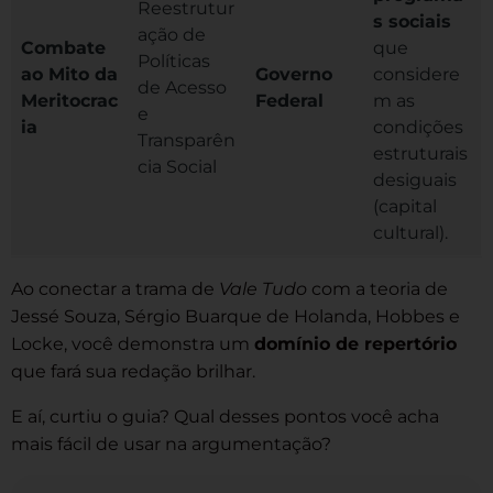
Reestrutur
s sociais
ação de
Combate
que
Políticas
ao Mito da
Governo
considere
de Acesso
Meritocrac
Federal
m as
e
ia
condições
Transparên
estruturais
cia Social
desiguais
(capital
cultural).
Ao conectar a trama de
Vale Tudo
com a teoria de
Jessé Souza, Sérgio Buarque de Holanda, Hobbes e
Locke, você demonstra um
domínio de repertório
que fará sua redação brilhar.
E aí, curtiu o guia? Qual desses pontos você acha
mais fácil de usar na argumentação?