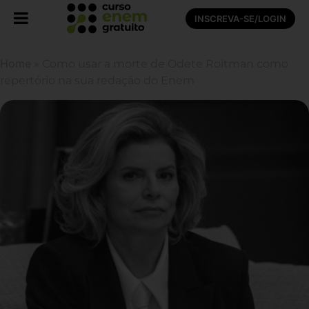
INSCREVA-SE/LOGIN
Home
»
Como usar a morte de Odete Roitman como
repertório na sua redação do Enem