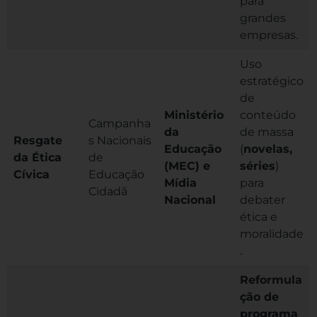
para
grandes
empresas.
Uso
estratégico
de
Ministério
conteúdo
Campanha
da
de massa
Resgate
s Nacionais
Educação
(
novelas,
da Ética
de
(MEC) e
séries
)
Cívica
Educação
Mídia
para
Cidadã
Nacional
debater
ética e
moralidade
.
Reformula
ção de
programa