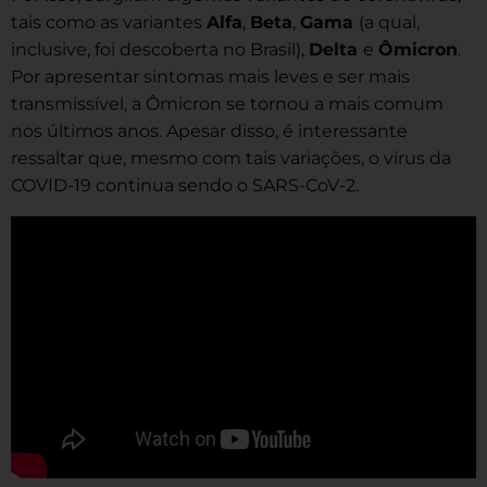
tais como as variantes
Alfa
,
Beta
,
Gama
(a qual,
inclusive, foi descoberta no Brasil),
Delta
e
Ômicron
.
Por apresentar sintomas mais leves e ser mais
transmissível, a Ômicron se tornou a mais comum
nos últimos anos. Apesar disso, é interessante
ressaltar que, mesmo com tais variações, o vírus da
COVID-19 continua sendo o SARS-CoV-2.