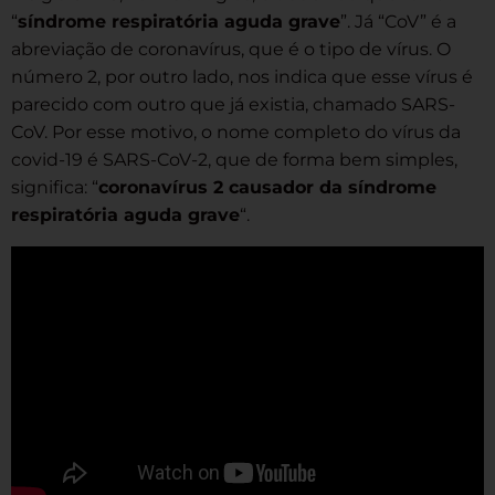
“
síndrome respiratória aguda grave
”. Já “CoV” é a
abreviação de coronavírus, que é o tipo de vírus. O
número 2, por outro lado, nos indica que esse vírus é
parecido com outro que já existia, chamado SARS-
CoV. Por esse motivo, o nome completo do vírus da
covid-19 é SARS-CoV-2, que de forma bem simples,
significa: “
coronavírus 2 causador da síndrome
respiratória aguda grave
“.