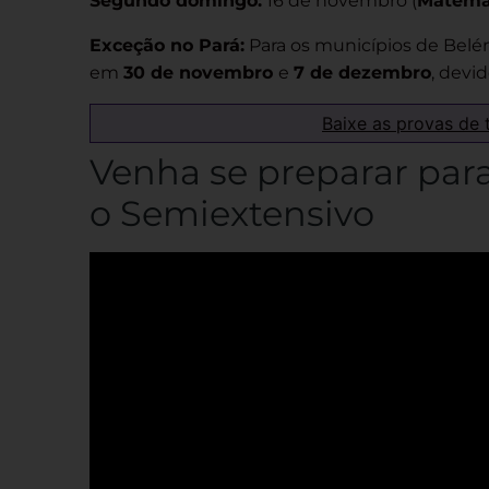
Segundo domingo:
16 de novembro (
Matemát
Exceção no Pará:
Para os municípios de Belém
em
30 de novembro
e
7 de dezembro
, devi
Baixe as provas de 
Venha se preparar par
o Semiextensivo