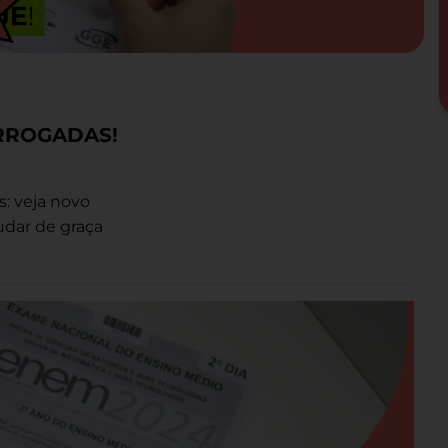
ORROGADAS!
: veja novo
udar de graça