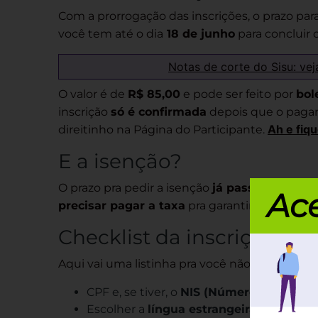
Com a prorrogação das inscrições, o prazo p
você tem até o dia
18 de junho
para concluir
Notas de corte do Sisu: vej
O valor é de
R$ 85,00
e pode ser feito por
bol
inscrição
só é confirmada
depois que o pagam
Ah e fiq
direitinho na Página do Participante.
E a isenção?
O prazo pra pedir a isenção
já passou
. Ou sej
Ace
precisar pagar a taxa
pra garantir a inscrição
Checklist da inscrição
Aqui vai uma listinha pra você não esquecer n
CPF e, se tiver, o
NIS (Número de Identif
Escolher a
língua estrangeira
(Inglês ou