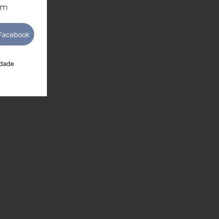
om
idade