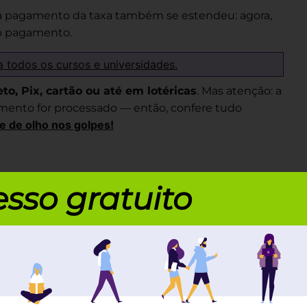
ara pagamento da taxa também se estendeu: agora,
 o pagamento.
a todos os cursos e universidades.
eto, Pix, cartão ou até em lotéricas
. Mas atenção: a
ento for processado — então, confere tudo
ue de olho nos golpes!
a: se você não conseguiu a isenção antes,
vai
sso gratuito
.
ada:
icação Social)
;
 Espanhol);