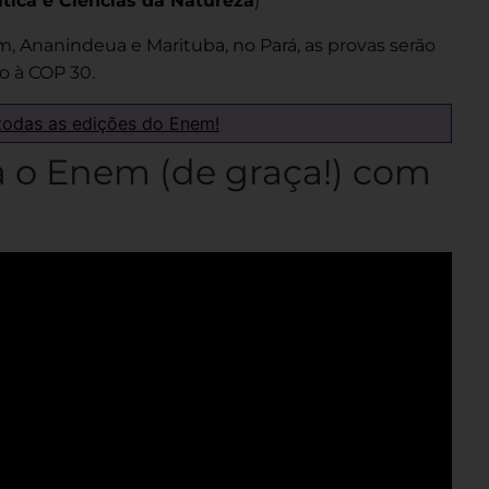
ica e Ciências da Natureza
)
, Ananindeua e Marituba, no Pará, as provas serão
do à COP 30.
todas as edições do Enem!
a o Enem (de graça!) com