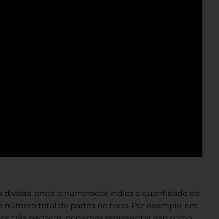
a divisão, onde o numerador indica a quantidade de
o número total de partes no todo. Por exemplo, em
rmos três pedaços, podemos representar isso como