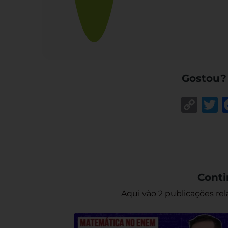
Gostou?
Cop
T
Lin
Conti
Aqui vão 2 publicações rel