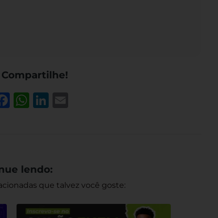
 Compartilhe!
y
witter
Facebook
WhatsApp
LinkedIn
Email
k
nue lendo:
acionadas que talvez você goste: