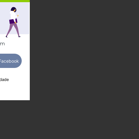
om
idade