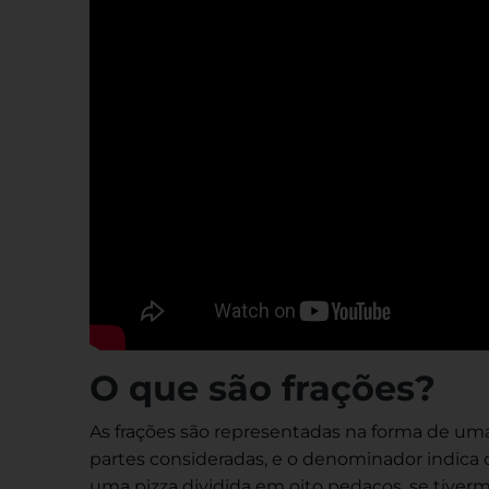
O que são frações?
As frações são representadas na forma de um
partes consideradas, e o denominador indica 
uma pizza dividida em oito pedaços, se tive