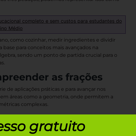
ucacional completo e sem custos para estudantes do
ino Médio
ano, como cozinhar, medir ingredientes e dividir
o a base para conceitos mais avançados na
gebra, sendo um ponto de partida crucial para o
s.
preender as frações
e de aplicações práticas e para avançar nos
 em áreas como a geometria, onde permitem a
ométricas complexas.
adas em situações financeiras, como calcular
sso gratuito