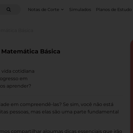
Notas de Corte
Simulados
Planos de Estudo
emática Básica
| Matemática Básica
a vida cotidiana
rogresso em
mos aprender?
ldade em compreendê-las? Se sim, você não está
itas pessoas, mas elas são uma parte fundamental
mos compartilhar algumas dicas essenciais que irão