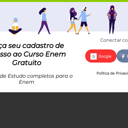
tendimento de números decimais e porcentagens,
e interligados. Portanto, a habilidade de trabalhar
iana, mas também é um alicerce importante para o
vançadas.
mos aprender como resolver operações!
Conectar c
ça seu cadastro de
se a aula 8
sso ao Curso Enem
Gratuito
Política de Privac
 de Estudo completos para o
):
Enem