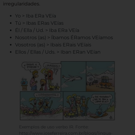
irregularidades.
Yo > Iba ERa VEía
Tú > Ibas ERas VEías
Él / Ella / Ud. > Iba ERa VEía
Nosotros (as) > Íbamos ÉRamos VEíamos
Vosotros (as) > Ibais ERais VEíais
Ellos / Ellas / Uds. > Iban ERan VEían
Exemplos de uso verbo IR. Fonte:
http://www.joseferreira.com.br/blogs/lingua-