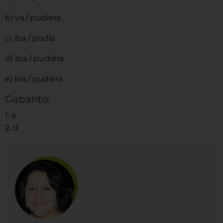
b) va / pudiera
c) iba / podía
d) iba / pudiera
e) iría / pudiera
Gabarito:
1. e
2. d