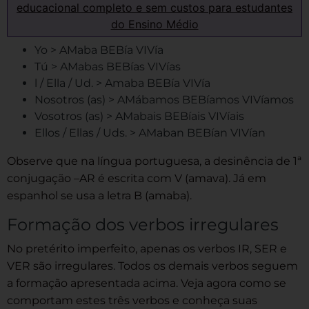
educacional completo e sem custos para estudantes
do Ensino Médio
Yo > AMaba BEBía VIVía
Tú > AMabas BEBías VIVías
l / Ella / Ud. > Amaba BEBía VIVía
Nosotros (as) > AMábamos BEBíamos VIVíamos
Vosotros (as) > AMabais BEBíais VIVíais
Ellos / Ellas / Uds. > AMaban BEBían VIVían
Observe que na língua portuguesa, a desinência de 1ª
conjugação –AR é escrita com V (amava). Já em
espanhol se usa a letra B (amaba).
Formação dos verbos irregulares
No pretérito imperfeito, apenas os verbos IR, SER e
VER são irregulares. Todos os demais verbos seguem
a formação apresentada acima. Veja agora como se
comportam estes três verbos e conheça suas