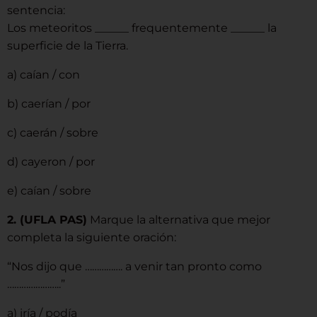
sentencia:
Los meteoritos ______ frequentemente ______ la
superficie de la Tierra.
a) caían / con
b) caerían / por
c) caerán / sobre
d) cayeron / por
e) caían / sobre
2. (UFLA PAS)
Marque la alternativa que mejor
completa la siguiente oración:
“Nos dijo que ……………. a venir tan pronto como
…………………..”
a) iría / podía