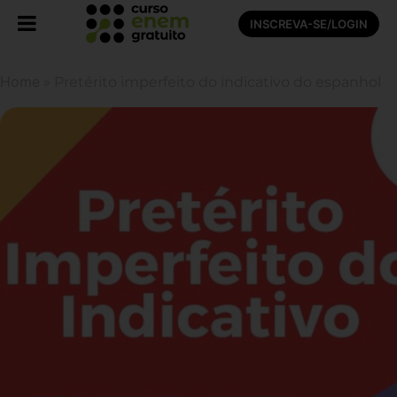
INSCREVA-SE/LOGIN
Home
»
Pretérito imperfeito do indicativo do espanhol