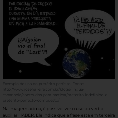
Exemplo de uso do pretérito perfeito. Fonte:
http://www.joseferreira.com.br/blogs/lingua-
espanhola/conteudos-para-praticar/preterito-indefinido-x-
preterito-perfecto-compuesto/
Na imagem acima, é possível ver o uso do verbo
auxiliar HABER. Ele indica que a frase está em terceira