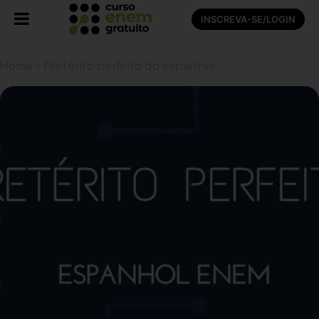
INSCREVA-SE/LOGIN
Home
»
Pretérito perfeito do espanhol