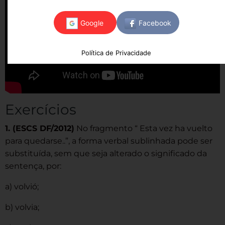
Política de Privacidade
Exercícios
1. (ESCS DF/2012)
No fragmento “ Esta vez ha vuelto
para quedarse..”, a forma verbal sublinhada pode ser
substituída, sem que seja alterado o significado da
sentença, por:
a) volvió;
b) volvia;