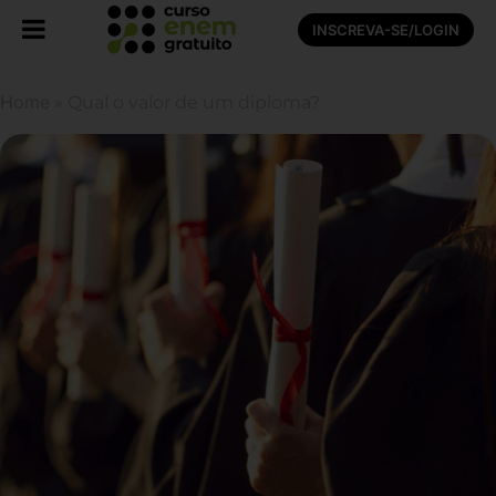
INSCREVA-SE/LOGIN
Home
»
Qual o valor de um diploma?