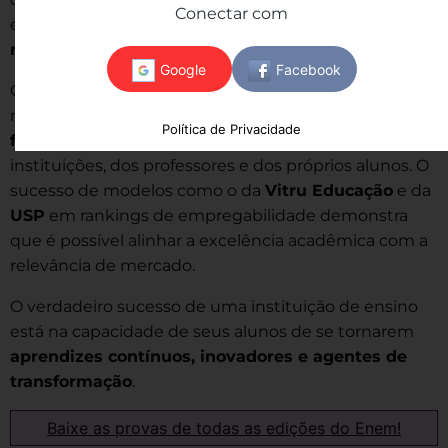
Conectar com
eliminação da distância entre teoria e prática é uma
necessidade social e econômica
.
O ensino superior deve formar indivíduos capazes
não apenas de ocupar empregos, mas de
criar o
Política de Privacidade
futuro
. Isso exige uma nova mentalidade das
instituições, dos professores e dos próprios alunos. O
sucesso de modelos como o da
Vitru Educação
e da
USP
em rankings de empregabilidade demonstra
que é possível alinhar a excelência acadêmica com a
relevância de mercado.
O verdadeiro sucesso de uma instituição de ensino
está na capacidade de seus alunos de se tornarem
aprendizes contínuos, inovadores e agentes de
transformação
.
Baixe as provas de todas as edições do Enem!