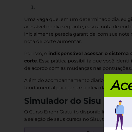
Uma vaga que, em um determinado dia, exigi
acessível no dia seguinte, caso a nota de co
inicialmente parecia garantida, com sua nota d
nota de corte aumentar.
Por isso, é
indispensável acessar o sistema d
corte
. Essa prática possibilita que você ident
de acordo com as mudanças nas pontuações.
realizar si
Além do acompanhamento diário,
Ace
fundamental para ter uma ideia das suas chan
Simulador do Sisu
O Curso Enem Gratuito disponibiliza
Simulado
a seleção de seus cursos no Sisu, tanto para 