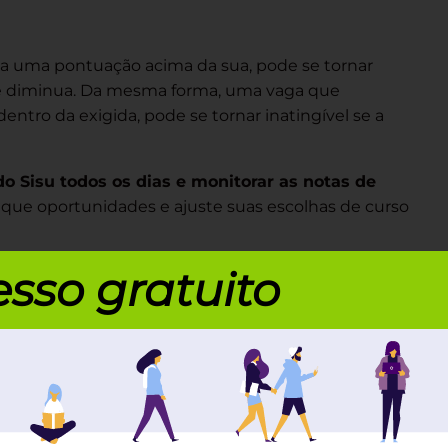
a uma pontuação acima da sua, pode se tornar
rte diminua. Da mesma forma, uma vaga que
entro da exigida, pode se tornar inatingível se a
o Sisu todos os dias e monitorar as notas de
ifique oportunidades e ajuste suas escolhas de curso
mulações antes e durante o período de inscrições
sso gratuito
é
ces e planejar suas opções.
r do Sisu para auxiliar no seu planejamento
para
a primeira quanto para a segunda opção.