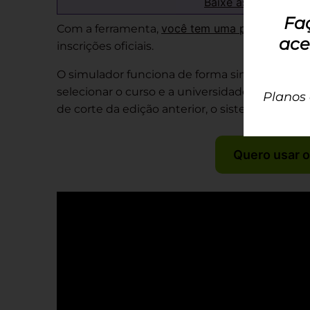
Baixe as provas de 
Fa
você tem uma prévia das s
Com a ferramenta,
ace
inscrições oficiais.
O simulador funciona de forma simples e intui
selecionar o curso e a universidade de seu i
Planos
de corte da edição anterior, o sistema calcul
Quero usar o