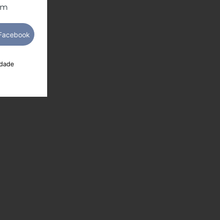
om
idade