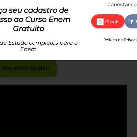
todas as edições do Enem!
Conectar c
ça seu cadastro de
uas chances de aprovação
antes mesmo do início das
sso ao Curso Enem
Gratuito
tiva. Basta inserir a sua nota do Enem 2024 e
Política de Privac
nteresse. Com base nessas informações e nas notas
 de Estudo completos para o
a uma estimativa das suas chances de ser aprovado.
Enem
 Simulador do Sisu