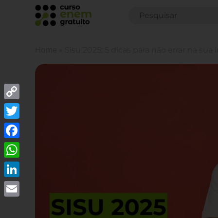
Home
»
Sisu 2025: 5 dicas para não errar na sua 
Copy
Link
Twitter
Facebook
WhatsApp
LinkedIn
Email