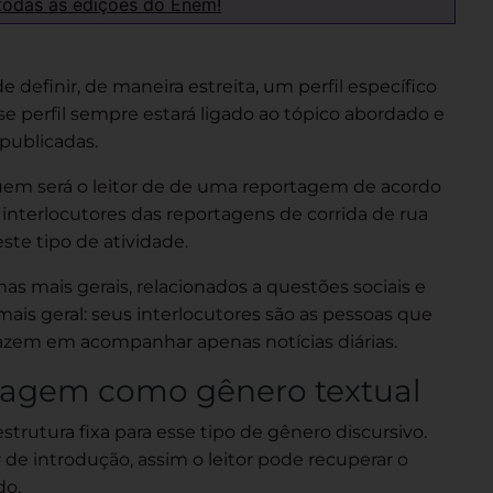
todas as edições do Enem!
e definir, de maneira estreita, um
perfil específico
se perfil sempre estará ligado ao tópico abordado e
 publicadas.
 quem será o leitor de de uma reportagem de acordo
interlocutores das reportagens de corrida de rua
te tipo de atividade.
s mais gerais, relacionados a questões sociais e
mais geral: seus interlocutores são as pessoas que
azem em acompanhar apenas notícias diárias.
rtagem como gênero textual
trutura fixa para esse tipo de
gênero discursivo
.
r de
introdução
, assim o leitor pode recuperar o
do.