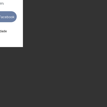
om
idade