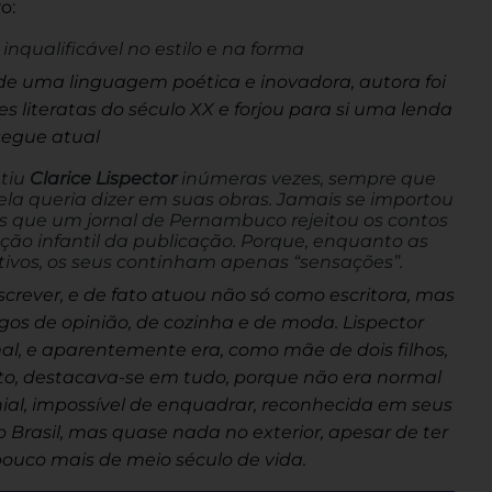
o:
a inqualificável no estilo e na forma
e uma linguagem poética e inovadora, autora foi
literatas do século XX e forjou para si uma lenda
segue atual
etiu
Clarice Lispector
inúmeras vezes, sempre que
la queria dizer em suas obras. Jamais se importou
s que um jornal de
Pernambuco
rejeitou os contos
ção infantil da publicação. Porque, enquanto as
tivos, os seus continham apenas “sensações”.
crever, e de fato atuou não só como escritora, mas
igos de opinião, de cozinha e de moda. Lispector
l, e aparentemente era, como mãe de dois filhos,
to, destacava-se em tudo, porque não era normal
ial, impossível de enquadrar, reconhecida em seus
do Brasil, mas quase nada no exterior, apesar de ter
ouco mais de meio século de vida.