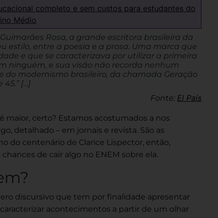
ucacional completo e sem custos para estudantes do
ino Médio
Guimarães Rosa
, a grande escritora brasileira da
 estilo, entre a poesia e a prosa. Uma marca que
dade e que se caracterizava por utilizar a primeira
com ninguém, e sua visão não recorda nenhum
se do modernismo brasileiro, da chamada Geração
 45.” […]
El País
Fonte:
 é maior, certo? Estamos acostumados a nos
o, detalhado – em jornais e revista. São as
o do centenário de
Clarice Lispector
, então,
 chances de cair algo no
ENEM
sobre ela.
gem?
ero discursivo
que tem por finalidade apresentar
caracterizar acontecimentos a partir de um olhar