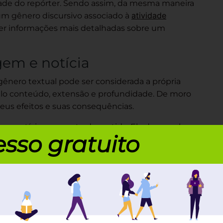
idade do repórter. Sendo assim, da
mesma maneira
atividade
um gênero discursivo associado à
razer informações mais detalhadas sobre um
gem e notícia
nero textual pode ser considerada a
própria
elo
conteúdo, extensão e profundidade
. De moro
eus efeitos e suas consequências.
 na notícia seu
ponto de partida. Ela
desenvolve
sso gratuito
notícia. Assim, busca não somente as origens do
eitos.
eportagem
gênero textual são:
e um fato, por meio de uma investigação mais
órter;