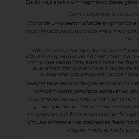
Então, veja abaixo um fragmento desse gêner
Clarice Lispector, a escritor
Dona de uma personalidade enigmática e d
reconhecida como uma das mais importantes 
que 
“Não escrevo para agradar ninguém”, rep
alguém se queixava de não entender o que e
com o que pensariam, especialmente depoi
que, ainda menina, enviava à seção de fic
outras crianças enviavam textos narra
Sempre teve certeza de que se dedicaria a es
também como
jornalista
, escrevendo art
desejava ser considerada uma mulher norma
esposa e cidadã de classe média. Entretan
em nada do que fazia, e sim uma artista gen
círculos íntimos e nos ambientes literários 
viajado muito durante seu p