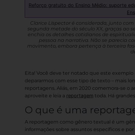
Reforço gratuito do Ensino Médio: suporte ed
Ens
Clarice Lispector
é considerada, junto com
segunda metade do século XX, graças ao seu
enchia os detalhes cotidianos de espirituali
pessoa na narrativa. Não se parecia 
movimento, embora pertença à terceira fa
de
Eita! Você deve ter notado que este exemplo
depararmos com esse tipo de texto – mais long
r
eportagens. Aliás, e
m 2020 comemora-se o an
reportagem
aproveite e leia a
toda. Há grandes
O que é uma reporta
A
reportagem como gênero textual
é um
gên
informações sobre assuntos específicos e por 