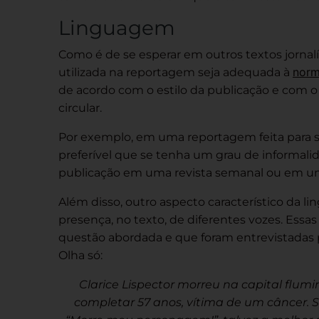
Linguagem
Como é de se esperar em outros textos jornal
norm
utilizada na reportagem
seja adequada à
de acordo com o estilo da publicação e com o ve
circular.
Por exemplo, em uma reportagem feita para s
preferível que se tenha um grau de informali
publicação em uma revista semanal ou em um j
Além disso, outro aspecto característico da
presença, no texto, de diferentes
vozes
. Essa
questão abordada e que foram entrevistadas p
Olha só:
Clarice Lispector
morreu na capital flumi
completar 57 anos, vítima de um
câncer
. 