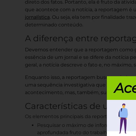
direto dos fatos. Portanto, ela é fruto da ativ
que acontece com
a notícia
, a reportagem é 
jornalística
. Ou seja, ela tem por finalidade t
determinado conteúdo.
A diferença entre reporta
Devemos entender que a reportagem como gê
essência
de um jornal e se difere da notícia p
geral, a notícia descreve
o fato
e, no máximo, s
Enquanto isso, a
reportagem
busca mais: tem
Ace
uma sequência investigativa que não cabe na 
acontecimento, mas, também, suas razões e ef
Características de uma r
Os elementos principais da reportagem como 
Pesquisar o máximo de informações sobr
aprofundada fruto do trabalho de um rep