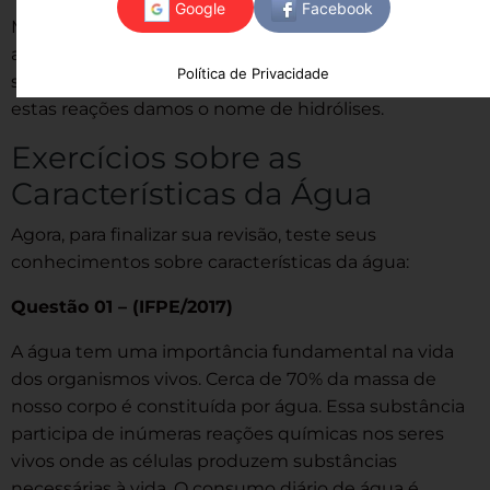
Muitas reações químicas em nosso organismo
acontecem em meio aquoso. Além disso, muitas
Política de Privacidade
substâncias são quebradas através da ação da água. A
estas reações damos o nome de hidrólises.
Exercícios sobre as
Características da Água
Agora, para finalizar sua revisão, teste seus
conhecimentos sobre características da água:
Questão 01 – (IFPE/2017)
A água tem uma importância fundamental na vida
dos organismos vivos. Cerca de 70% da massa de
nosso corpo é constituída por água. Essa substância
participa de inúmeras reações químicas nos seres
vivos onde as células produzem substâncias
necessárias à vida. O consumo diário de água é