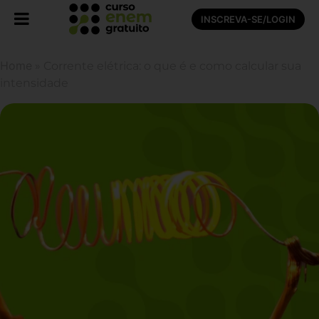
INSCREVA-SE/LOGIN
Home
»
Corrente elétrica: o que é e como calcular sua
intensidade