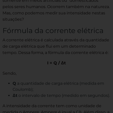
somente em meios artificiais ou “domesticados”
pelos seres humanos. Ocorrem também na natureza.
Mas, como podemos medir sua intensidade nestas
situações?
Fórmula da corrente elétrica
A corrente elétrica é calculada através da quantidade
de carga elétrica que flui em um determinado
tempo. Dessa forma, a fórmula da corrente elétrica é:
I = Q / Δt
Sendo,
Q
a quantidade de carga elétrica (medida em
Coulomb);
Δt
o intervalo de tempo (medido em segundos).
A intensidade da corrente tem como unidade de
medida o Ampere. Ampere é igual a C/s. Além disso, a