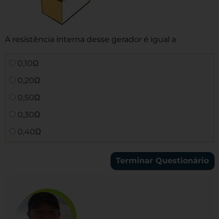
A resistência interna desse gerador é igual a
0,10Ω
0,20Ω
0,50Ω
0,30Ω
0,40Ω