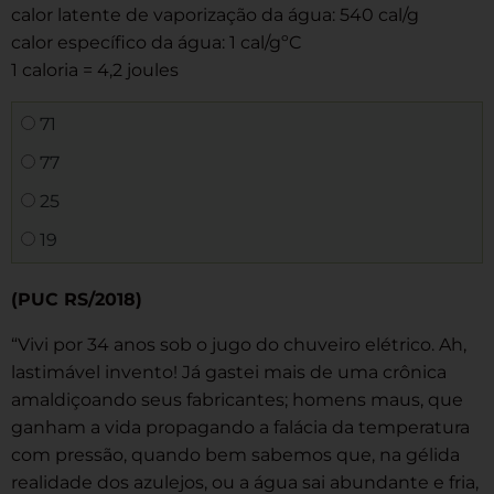
calor latente de vaporização da água: 540 cal/g
calor específico da água: 1 cal/gºC
1 caloria = 4,2 joules
71
77
25
19
(PUC RS/2018)
“Vivi por 34 anos sob o jugo do chuveiro elétrico. Ah,
lastimável invento! Já gastei mais de uma crônica
amaldiçoando seus fabricantes; homens maus, que
ganham a vida propagando a falácia da temperatura
com pressão, quando bem sabemos que, na gélida
realidade dos azulejos, ou a água sai abundante e fria,