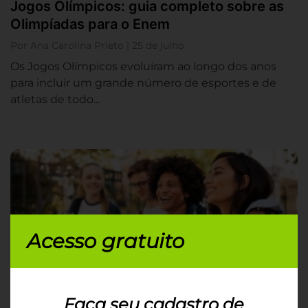
Jogos Olímpicos: guia completo sobre as
Olimpíadas para o Enem
Por Ana Carolina Prieto | 25 de julho
Os Jogos Olímpicos evoluíram ao longo dos anos
para incluir um grande número de esportes e de
atletas de todo...
Acesso gratuito
Faça seu cadastro de