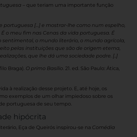
rtuguesa
– que teriam uma importante função
de portuguesa […] e mostrar-lhe como num espelho,
as. É o meu fim nas Cenas da vida portuguesa. É
 sentimental, o mundo literário, o mundo agrícola,
ito pelas instituições que são de origem eterna,
 realizações, que lhe dá uma sociedade podre. [..]
ilo Braga).
O primo Basílio
. 21. ed. São Paulo: Ática,
a à realização desse projeto. E, até hoje, os
omo exemplos de um olhar impiedoso sobre os
de portuguesa de seu tempo.
ade hipócrita
iterário, Eça de Queirós inspirou-se na
Comédia