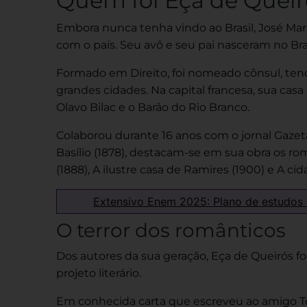
Quem foi Eça de Queir
Embora nunca tenha vindo ao Brasil, José Mar
com o país. Seu avô e seu pai nasceram no Bras
Formado em Direito, foi nomeado cônsul, tend
grandes cidades. Na capital francesa, sua casa
Olavo Bilac e o Barão do Rio Branco.
Colaborou durante 16 anos com o jornal Gazeta
Basílio (1878), destacam-se em sua obra os r
(1888), A ilustre casa de Ramires (1900) e A cida
Extensivo Enem 2025: Plano de estudos
O terror dos românticos
Dos autores da sua geração, Eça de Queirós f
projeto literário.
Em conhecida carta que escreveu ao amigo Te