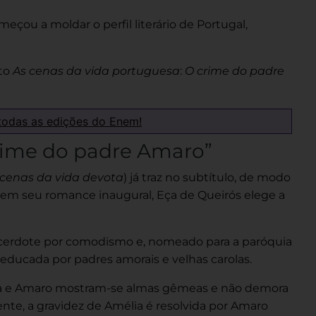
eçou a moldar o perfil literário de Portugal,
nto
As cenas da vida portuguesa
:
O crime do padre
todas as edições do Enem!
rime do padre Amaro”
cenas da vida devota
) já traz no subtítulo, de modo
: em seu romance inaugural, Eça de Queirós elege a
acerdote por comodismo e, nomeado para a paróquia
educada por padres amorais e velhas carolas.
élia e Amaro mostram-se almas gêmeas e não demora
te, a gravidez de Amélia é resolvida por Amaro