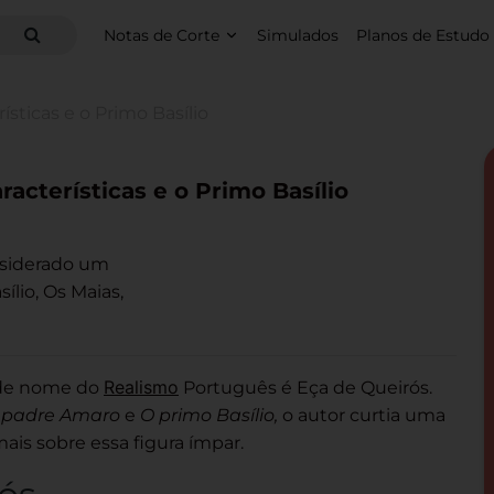
Notas de Corte
Simulados
Planos de Estudo
ísticas e o Primo Basílio
racterísticas e o Primo Basílio
nsiderado um
ílio, Os Maias,
Realismo
nde nome do
Português é Eça de Queirós.
o padre Amaro
e
O primo Basílio,
o autor curtia uma
s sobre essa figura ímpar.