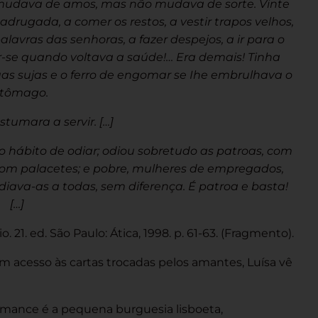
a, mudava de amos, mas não mudava de sorte. Vinte
drugada, a comer os restos, a vestir trapos velhos,
alavras das senhoras, a fazer despejos, a ir para o
r-se quando voltava a saúde!… Era demais! Tinha
as sujas e o ferro de engomar se Ihe embrulhava o
tômago.
tumara a servir. […]
o hábito de odiar; odiou sobretudo as patroas, com
s, com palacetes; e pobre, mulheres de empregados,
 odiava-as a todas, sem diferença. É patroa e basta!
[…]
 21. ed. São Paulo: Ática, 1998. p. 61-63. (Fragmento).
 acesso às cartas trocadas pelos amantes, Luísa vê
 romance é a pequena burguesia lisboeta,