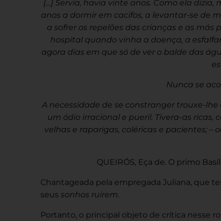
[…] Servia, havia vinte anos. Como ela dizi
anos a dormir em cacifos, a levantar-se de ma
a sofrer os repelões das crianças e as más p
hospital quando vinha a doença, a esfalfa
agora dias em que só de ver o balde das águ
es
Nunca se acos
A necessidade de se constranger trouxe-lhe 
um ódio irracional e pueril. Tivera-as rica
velhas e raparigas, coléricas e pacientes; –
QUEIRÓS, Eça de. O primo Basílio.
Chantageada pela empregada Juliana, que tem
seus
sonhos ruírem
.
Portanto, o principal objeto de crítica nesse