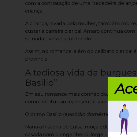
com a contratação de uma “tecedeira de anjos
criança.
A criança, levada pela mulher, também morre. 
custar a carreira clerical, Amaro continua co
se nada tivesse acontecido.
Assim, no romance, além do celibato clerical é 
província.
A tediosa vida da burgues
Basílio”
Ace
Em seu romance mais conhecido, Eça de Queir
como instituição representativa da hipocrisia
O primo Basílio (
episódio doméstico
) foi ori
Narra a história de Luísa, moça educada de a
casada com o engenheiro Jorge, deixa-se seduzi