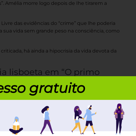
”. Amélia morre logo depois de Ihe tirarem a
Livre das evidências do “crime” que lhe poderia
m a sua vida sem grande peso na consciência, como
criticada, há ainda a hipocrisia da vida devota da
ia lisboeta em “O primo
sso gratuito
ós espalha sua acidez crítica para o casamento
 burguesa.
ginalmente publicado em 1878.
princípios românticos
cordo com os
que, estando
r pelo primo, Basílio de Brito, que volta a Portugal