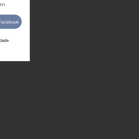
om
idade