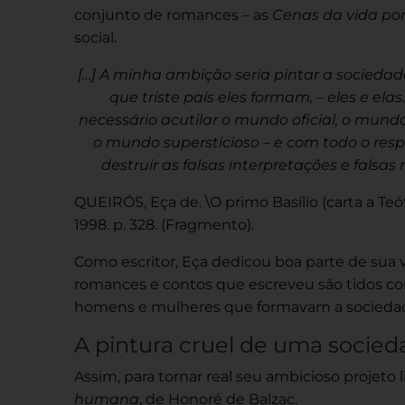
conjunto de romances – as
Cenas da vida po
social.
[…] A minha ambição seria pintar a socieda
que triste país eles formam, – eles e el
necessário acutilar o mundo oficial, o mundo
o mundo supersticioso – e com todo o respe
destruir as falsas interpretações e falsas
QUEIRÓS, Eça de. \O primo Basílio (carta a Teóf
1998. p. 328. (Fragmento).
Como escritor, Eça dedicou boa parte de sua vid
romances e contos que escreveu são tidos c
homens e mulheres que formavam a socieda
A pintura cruel de uma socied
Assim, para tornar real seu ambicioso projeto l
humana
, de Honoré de Balzac.