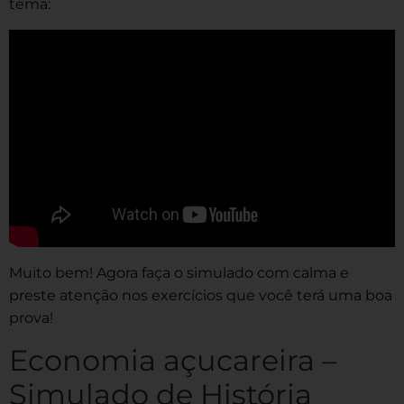
tema:
Muito bem! Agora faça o simulado com calma e
preste atenção nos exercícios que você terá uma boa
prova!
Economia açucareira –
Simulado de História