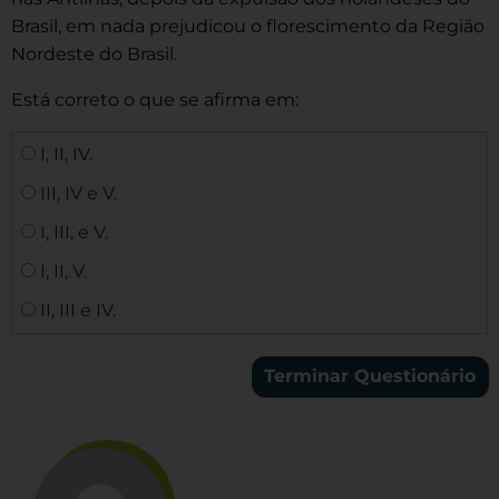
Brasil, em nada prejudicou o florescimento da Região
Nordeste do Brasil.
Está correto o que se afirma em:
I, II, IV.
III, IV e V.
I, III, e V.
I, II, V.
II, III e IV.