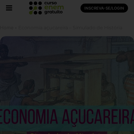
INSCREVA-SE/LOGIN
Home
»
Economia açucareira – Simulado de História