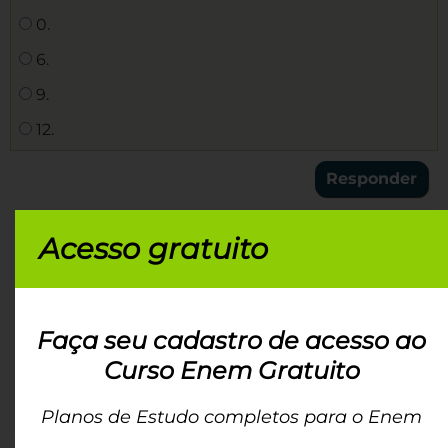
0.
6.
9.
12.
Acesso gratuito
Faça seu cadastro de acesso ao
Curso Enem Gratuito
Sobre o(a) autor(a):
Planos de Estudo completos para o Enem
Taynara Macedo
-