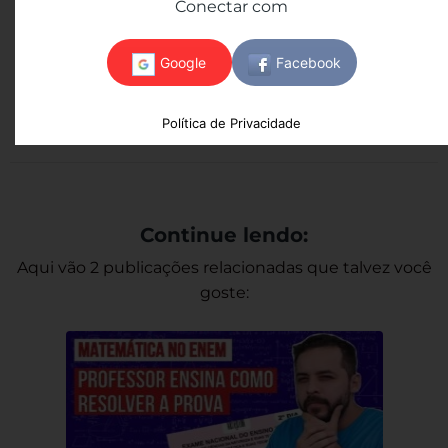
Conectar com
Gostou? Compartilhe!
Copy
Twitter
Facebook
WhatsApp
LinkedIn
Email
Link
Política de Privacidade
Continue lendo:
Aqui vão 2 publicações relacionadas que talvez você
goste: