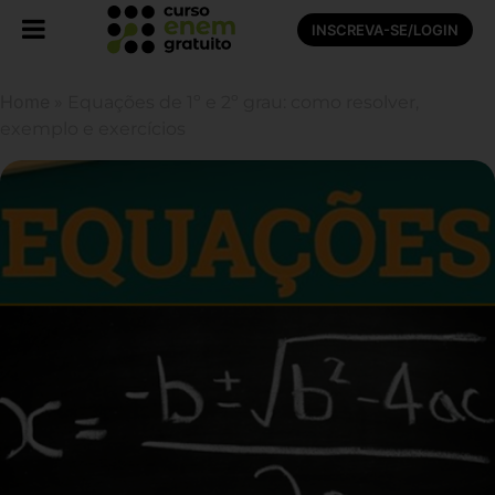
INSCREVA-SE/LOGIN
Home
»
Equações de 1º e 2º grau: como resolver,
exemplo e exercícios