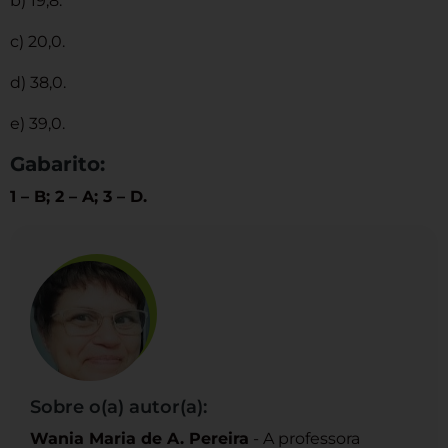
b) 19,8.
c) 20,0.
d) 38,0.
e) 39,0.
Gabarito:
1 – B; 2 – A; 3 – D.
Sobre o(a) autor(a):
Wania Maria de A. Pereira
- A professora