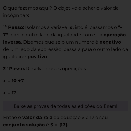
O que fazemos aqui? O objetivo é achar o valor da
incógnita
x
.
1º Passo:
Isolamos a variável
x,
isto é, passamos o “
–
7”
para o outro lado da igualdade com sua
operação
inversa
. Dizemos que se o um número é
negativo
de um lado da expressão, passará para o outro lado da
igualdade
positivo
.
2º Passo:
Resolvemos as operações:
x = 10 +
7
x = 17
Baixe as provas de todas as edições do Enem!
Então o
valor da raiz
da equação x é 17 e seu
conjunto solução
é
S = {17}.