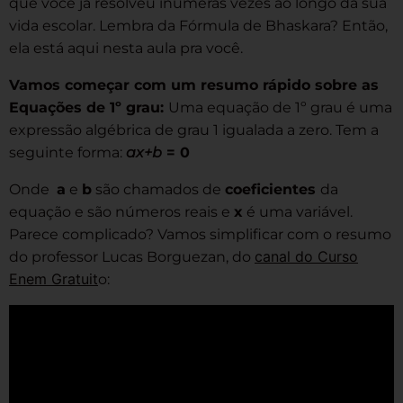
que você já resolveu inúmeras vezes ao longo da sua
vida escolar. Lembra da Fórmula de Bhaskara? Então,
ela está aqui nesta aula pra você.
Vamos começar com um resumo rápido sobre as
Equações de 1º grau:
Uma equação de 1º grau é uma
expressão algébrica de grau 1 igualada a zero. Tem a
seguinte forma:
ax+b
= 0
Onde
a
e
b
são chamados de
coeficientes
da
equação e são números reais e
x
é uma variável.
Parece complicado? Vamos simplificar com o resumo
canal do Curso
do professor Lucas Borguezan, do
Enem Gratuit
o: