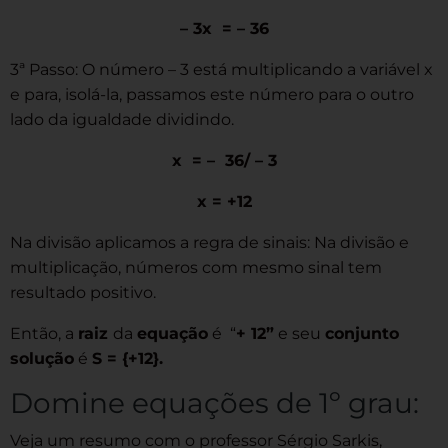
– 3x = – 36
3ª Passo: O número – 3 está multiplicando a variável x
e para, isolá-la, passamos este número para o outro
lado da igualdade dividindo.
x = – 36/ – 3
x = +12
Na divisão aplicamos a regra de sinais: Na divisão e
multiplicação, números com mesmo sinal tem
resultado positivo.
Então, a
raiz
da
equação
é “
+ 12”
e seu
conjunto
solução
é
S = {+12}.
Domine equações de 1º grau:
Veja um resumo com o professor Sérgio Sarkis,