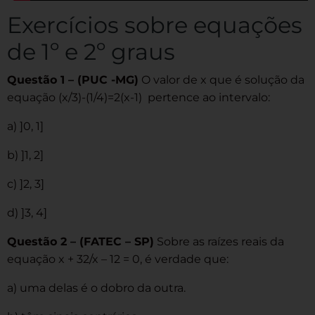
Exercícios sobre equações
de 1º e 2º graus
Questão 1 – (PUC -MG)
O valor de x que é solução da
equação (x/3)-(1/4)=2(x-1) pertence ao intervalo:
a) ]0, 1]
b) ]1, 2]
c) ]2, 3]
d) ]3, 4]
Questão 2 – (FATEC – SP)
Sobre as raízes reais da
equação x + 32/x – 12 = 0, é verdade que:
a) uma delas é o dobro da outra.