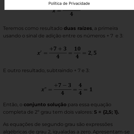
Política de Privacidade
Teremos como resultado
duas raízes
, a primeira
usando o sinal de adição entre os números + 7 e 3:
E outro resultado, subtraindo + 7 e 3:
Então, o
conjunto solução
para essa equação
completa de 2º grau tem dois valores:
S = {2,5; 1}.
As equações de segundo grau são expressões
algébricas de grau 2, igualadas a zero. Apresentam-se