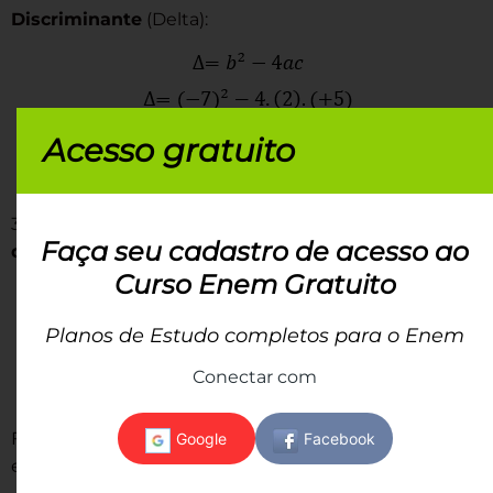
Discriminante
(Delta):
Acesso gratuito
3º passo: Substituímos todos os valores na
Fórmula
Faça seu cadastro de acesso ao
de Bhaskara
:
Curso Enem Gratuito
Planos de Estudo completos para o Enem
Conectar com
Fazendo as regras de sinais, extraindo a raiz quadrada
e multiplicando os denominadores temos: