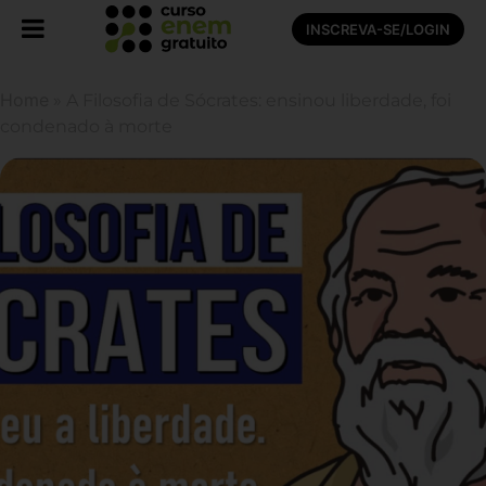
INSCREVA-SE/LOGIN
Home
»
A Filosofia de Sócrates: ensinou liberdade, foi
condenado à morte