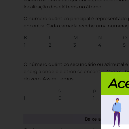
localização dos elétrons no átomo.
O número quântico principal é representado p
encontra. Cada camada recebe uma numeração 
K
L
M
N
O
1
2
3
4
5
O número quântico secundário ou azimutal é 
energia onde o elétron se encontra. Cada s
Ace
do zero. Assim, temos:
s
p
l
0
1
Baixe as provas de 