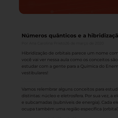
Números quânticos e a hibridizaç
Por
Ana Carolina Prieto
26 de março de 2020
Hibridização de orbitais parece um nome co
você vai ver nessa aula como os conceitos sã
estudar com a gente para a Química do Enem
vestibulares!
Vamos relembrar alguns conceitos para estuda
distintas: núcleo e eletrosfera. Por sua vez, a
e subcamadas (subníveis de energia). Cada el
ocupa também uma região específica (orbital)