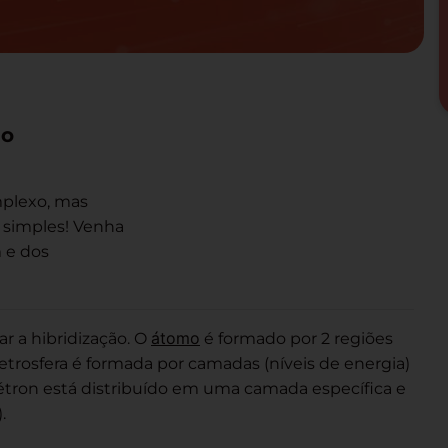
ão
mplexo, mas
o simples! Venha
 e dos
átomo
r a hibridização. O
é formado por 2 regiões
 eletrosfera é formada por camadas (níveis de energia)
étron está distribuído em uma camada específica e
.