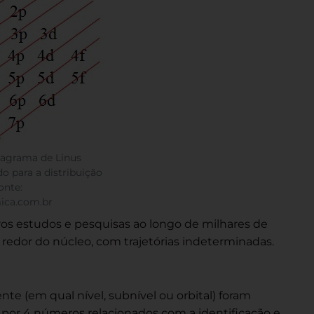
iagrama de Linus
do para a distribuição
onte:
ica.com.br
os estudos e pesquisas ao longo de milhares de
redor do núcleo, com trajetórias indeterminadas.
te (em qual nível, subnível ou orbital) foram
 por 4 números relacionados com a identificação e