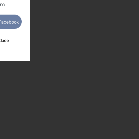
om
idade