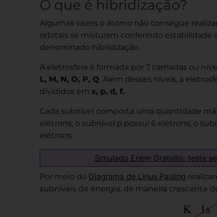
O que é hibridização?
Algumas vezes o átomo não consegue realizar 2
orbitais se misturam conferindo estabilidade
denominado hibridização.
A eletrosfera é formada por 7 camadas ou níve
L, M, N, O, P, Q
. Além desses níveis, a eletro
divididos em
s, p, d, f.
Cada subnível comporta uma quantidade máxim
elétrons, o subnível p possui 6 elétrons, o subn
elétrons.
Simulado Enem Gratuito: teste s
Diagrama de Linus Pauling
Por meio do
realizam
subníveis de energia, de maneira crescente de