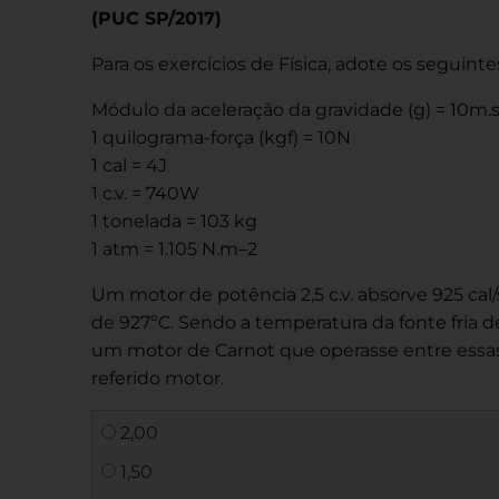
(PUC SP/2017)
Para os exercícios de Física, adote os seguint
Módulo da aceleração da gravidade (g) = 10m.
1 quilograma-força (kgf) = 10N
1 cal = 4J
1 c.v. = 740W
1 tonelada = 103 kg
1 atm = 1.105 N.m–2
Um motor de potência 2,5 c.v. absorve 925 ca
de 927ºC. Sendo a temperatura da fonte fria 
um motor de Carnot que operasse entre essa
referido motor.
2,00
1,50