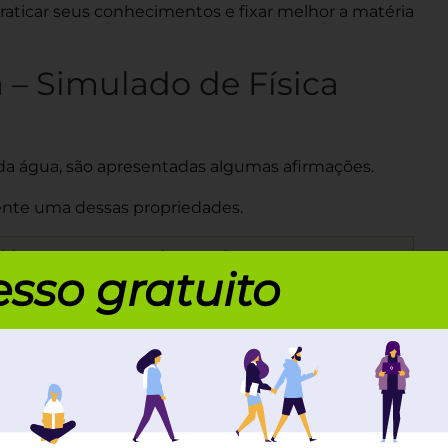
raticar seus conhecimentos e fixar melhor a matéria
 – Simulado de Física
a água, são apresentadas algumas afirmações.
mente uma dessas propriedades.
ido a um aumento de pressão porque esse
sso gratuito
em 1ºC é necessário fornecer uma quantidade de
onto de fusão até o ponto de ebulição, submetida
olume para todos e quaisquer intervalos de