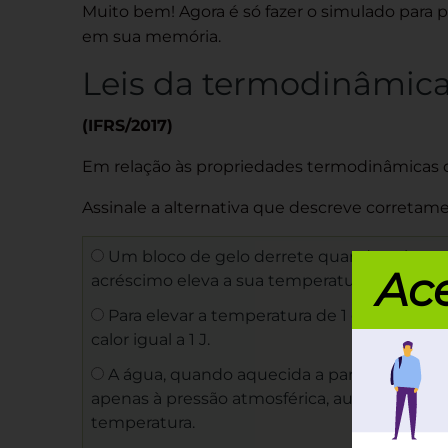
Muito bem! Agora é só fazer o simulado para p
em sua memória.
Leis da termodinâmica
(IFRS/2017)
Em relação às propriedades termodinâmicas d
Assinale a alternativa que descreve correta
Um bloco de gelo derrete quando submet
Ace
acréscimo eleva a sua temperatura.
Para elevar a temperatura de 1 g de água 
calor igual a 1 J.
A água, quando aquecida a partir do seu p
apenas à pressão atmosférica, aumenta de v
temperatura.