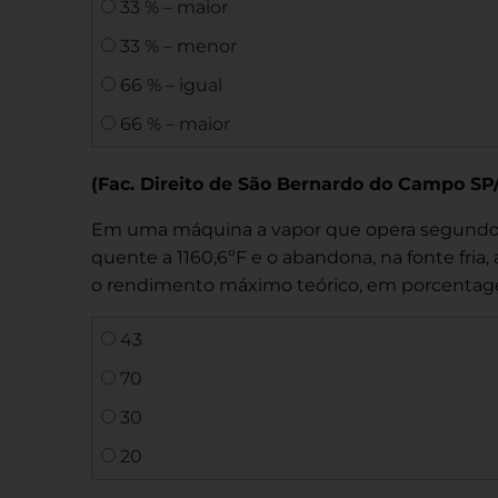
33 % – maior
33 % – menor
66 % – igual
66 % – maior
(Fac. Direito de São Bernardo do Campo SP
Em uma máquina a vapor que opera segundo o ci
quente a 1160,6ºF e o abandona, na fonte fria,
o rendimento máximo teórico, em porcentag
43
70
30
20