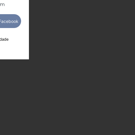
om
idade