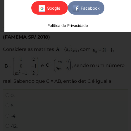
18
38
8
Política de Privacidade
(FAMEMA SP/ 2018)
Considere as matrizes
, com
,
e
, sendo m um número
real. Sabendo que C = AB, então det C é igual a
0.
6.
-4.
-12.