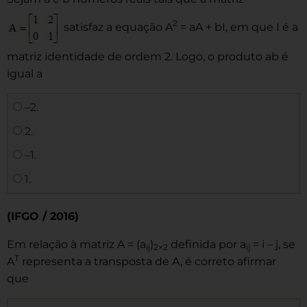
2
satisfaz a equação A
= aA + bI, em que I é a
matriz identidade de ordem 2. Logo, o produto ab é
igual a
–2.
2.
–1.
1.
(IFGO / 2016)
Em relação à matriz A = (a
)
definida por a
= i – j, se
ij
2×2
ij
T
A
representa a transposta de A, é correto afirmar
que