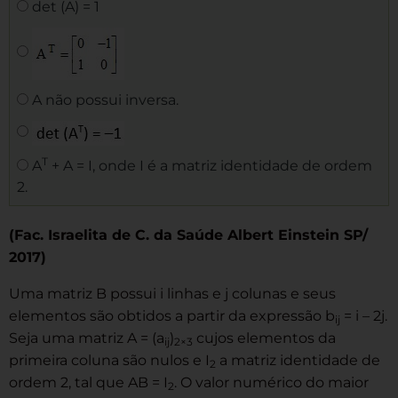
det (A) = 1
A não possui inversa.
T
A
+ A = I, onde I é a matriz identidade de ordem
2.
(Fac. Israelita de C. da Saúde Albert Einstein SP/
2017)
Uma matriz B possui i linhas e j colunas e seus
elementos são obtidos a partir da expressão b
= i – 2j.
ij
Seja uma matriz A = (a
)
cujos elementos da
ij
2×3
primeira coluna são nulos e I
a matriz identidade de
2
ordem 2, tal que AB = I
. O valor numérico do maior
2