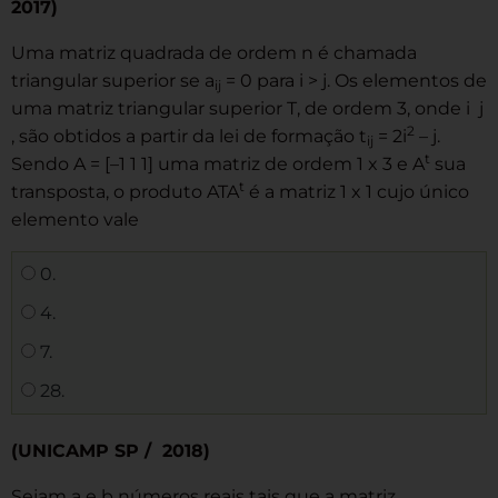
2017)
Uma matriz quadrada de ordem n é chamada
triangular superior se a
= 0 para i > j. Os elementos de
ij
uma matriz triangular superior T, de ordem 3, onde i j
2
, são obtidos a partir da lei de formação t
= 2i
– j.
ij
t
Sendo A = [–1 1 1] uma matriz de ordem 1 x 3 e A
sua
t
transposta, o produto ATA
é a matriz 1 x 1 cujo único
elemento vale
0.
4.
7.
28.
(UNICAMP SP / 2018)
Sejam a e b números reais tais que a matriz