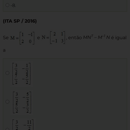
-8.
(ITA SP / 2016)
T
–1
Se
e
, então
MN
– M
N
é igual
a