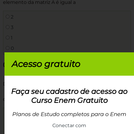
elemento da matriz A é igual a
2
3
1
0
Acesso gratuito
(UNITAU SP / 2016)
Dadas as matrizes
e
, o elemento
Faça seu cadastro de acesso ao
Curso Enem Gratuito
c
da matriz C = AB é
11
10
Planos de Estudo completos para o Enem
28
Conectar com