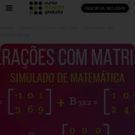
INSCREVA-SE/LOGIN
Home
»
Operações com matrizes – Simulado de
Matemática