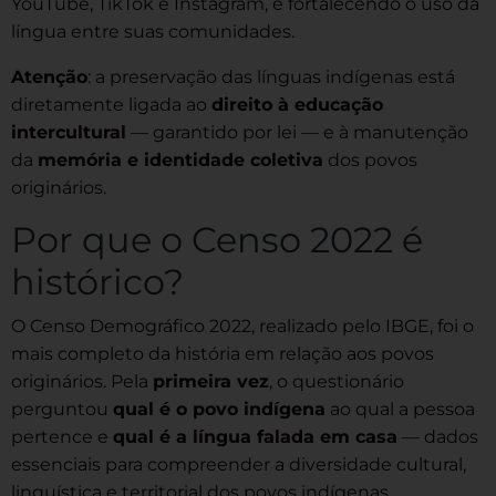
YouTube, TikTok e Instagram, e fortalecendo o uso da
língua entre suas comunidades.
Atenção
: a preservação das línguas indígenas está
diretamente ligada ao
direito à educação
intercultural
— garantido por lei — e à manutenção
da
memória e identidade coletiva
dos povos
originários.
Por que o Censo 2022 é
histórico?
O Censo Demográfico 2022, realizado pelo IBGE, foi o
mais completo da história em relação aos povos
originários. Pela
primeira vez
, o questionário
perguntou
qual é o povo indígena
ao qual a pessoa
pertence e
qual é a língua falada em casa
— dados
essenciais para compreender a diversidade cultural,
linguística e territorial dos povos indígenas.