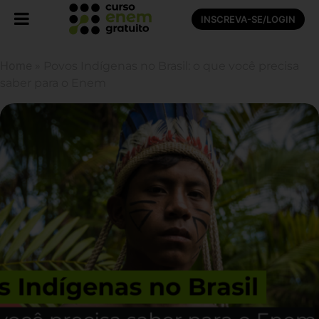
INSCREVA-SE/LOGIN
Home
»
Povos Indígenas no Brasil: o que você precisa
saber para o Enem