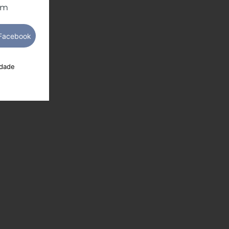
om
idade