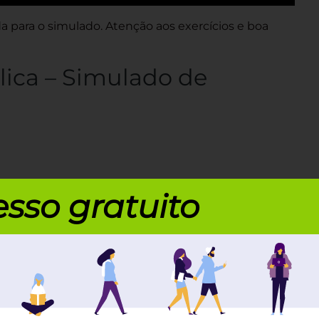
 para o simulado. Atenção aos exercícios e boa
ica – Simulado de
 sua história naquele momento. O derradeiro
sso gratuito
posto pelas armas do marechal Deodoro, mas a
a altura, portanto, o regime não era monárquico
tava em recesso. […] Para todos os efeitos, o chefe
ática já não tinha poder algum porque nada poderia
quele dia. (GOMES, 2013, p. 279).
como um imperador cansado, um marechal vaidoso e