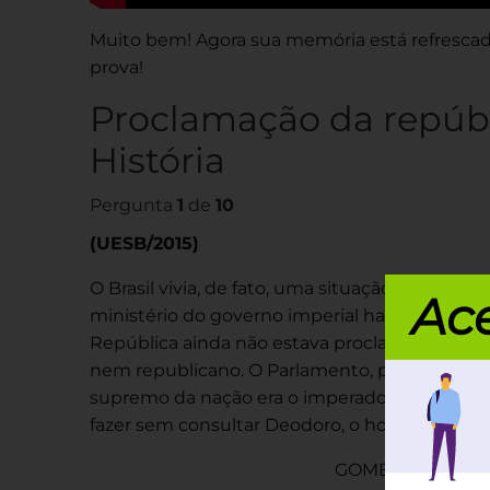
Muito bem! Agora sua memória está refrescada
prova!
Proclamação da repúbl
História
Pergunta
1
de
10
(UESB/2015)
O Brasil vivia, de fato, uma situação única na
Ace
ministério do governo imperial havia sido de
República ainda não estava proclamada. Àquel
nem republicano. O Parlamento, por sua vez, es
supremo da nação era o imperador, mas na pr
fazer sem consultar Deodoro, o homem forte da
GOMES, L. 1889: 