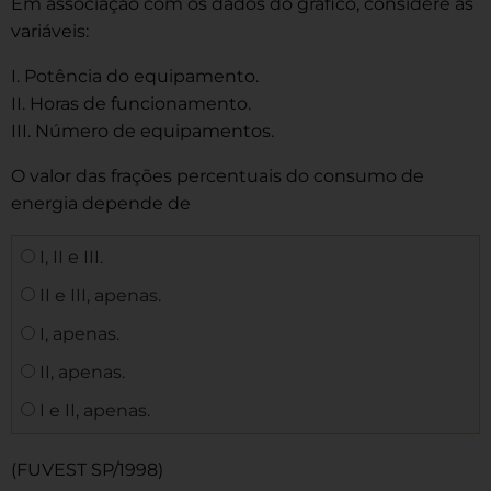
Em associação com os dados do gráfico, considere as
variáveis:
I. Potência do equipamento.
II. Horas de funcionamento.
III. Número de equipamentos.
O valor das frações percentuais do consumo de
energia depende de
I, II e III.
II e III, apenas.
I, apenas.
II, apenas.
I e II, apenas.
(FUVEST SP/1998)