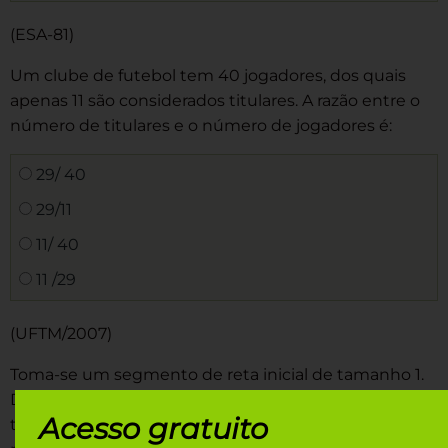
(ESA-81)
Um clube de futebol tem 40 jogadores, dos quais
apenas 11 são considerados titulares. A razão entre o
número de titulares e o número de jogadores é:
29/ 40
29/11
11/ 40
11 /29
(UFTM/2007)
Toma-se um segmento de reta inicial de tamanho 1.
Divide-se o segmento de reta em 3 partes iguais e
Acesso gratuito
tira-se a parte do meio. Cada uma das duas partes