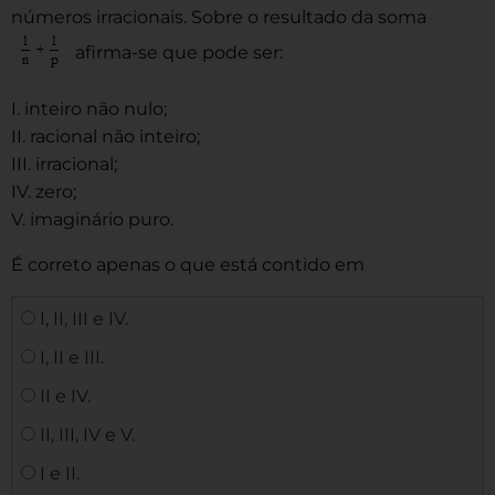
números irracionais. Sobre o resultado da soma
afirma-se que pode ser:
I. inteiro não nulo;
II. racional não inteiro;
III. irracional;
IV. zero;
V. imaginário puro.
É correto apenas o que está contido em
I, II, III e IV.
I, II e III.
II e IV.
II, III, IV e V.
I e II.