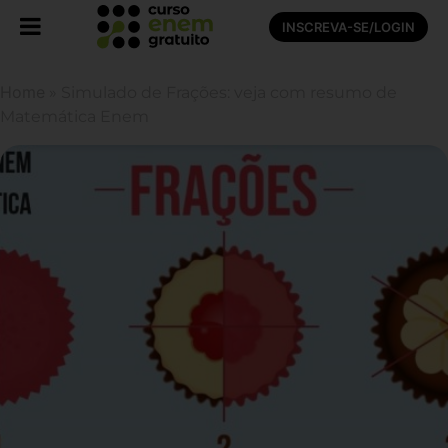
INSCREVA-SE/LOGIN
Home
»
Simulado de Frações: veja com resumo de
Matemática Enem