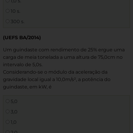
1,0 s.
10 s.
300 s.
(UEFS BA/2014)
Um guindaste com rendimento de 25% ergue uma
carga de meia tonelada a uma altura de 75,0cm no
intervalo de 5,0s.
Considerando-se o módulo da aceleração da
gravidade local igual a 10,0m/s², a potência do
guindaste, em kW, é
5,0
3,0
1,0
2,0