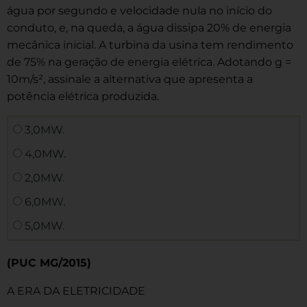
água por segundo e velocidade nula no início do
conduto, e, na queda, a água dissipa 20% de energia
mecânica inicial. A turbina da usina tem rendimento
de 75% na geração de energia elétrica. Adotando g =
10m/s², assinale a alternativa que apresenta a
potência elétrica produzida.
3,0MW.
4,0MW.
2,0MW.
6,0MW.
5,0MW.
(PUC MG/2015)
A ERA DA ELETRICIDADE