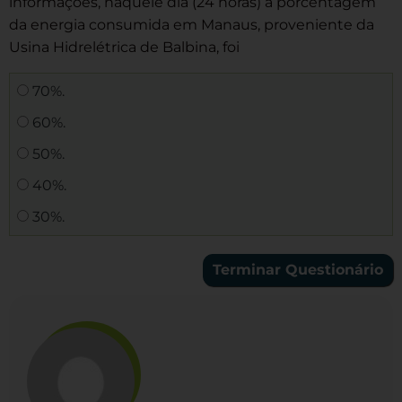
informações, naquele dia (24 horas) a porcentagem
da energia consumida em Manaus, proveniente da
Usina Hidrelétrica de Balbina, foi
70%.
60%.
50%.
40%.
30%.