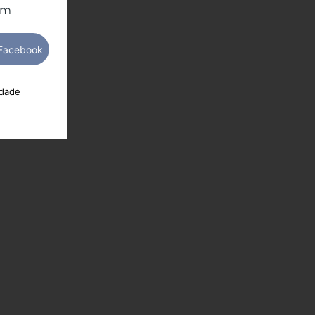
om
idade