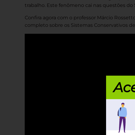
trabalho. Este fenômeno cai nas questões do 
Confira agora com o professor Márcio Rossett
completo sobre os Sistemas Conservativos de
Ace