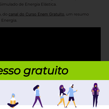
Simulado de Energia Elástica.
canal do Curso Enem Gratuito
o, do
, um resumo
 Energia.
sso gratuito