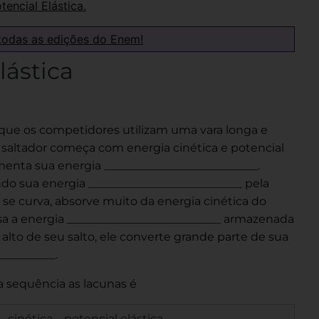
tencial Elástica.
todas as edições do Enem!
lástica
que os competidores utilizam uma vara longa e
. O saltador começa com energia cinética e potencial
menta sua energia ___________________________.
ando sua energia ___________________________ pela
a se curva, absorve muito da energia cinética do
a a energia ___________________________ armazenada
o alto de seu salto, ele converte grande parte de sua
__________.
a sequência as lacunas é
– cinética – potencial elástica