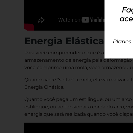
Fa
ace
Energia Elástica
Planos
Para você compreender o que é a Energia Pote
armazenamento de energia pela deformação d
você comprime uma mola, você armazenou uma
Quando você “soltar” a mola, ela vai realizar 
Energia Cinética.
Quanto você pega um estilingue, ou um arco de
estilingue, ou ao tensionar a corda do arco
energia que será realizada quando você dispara