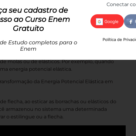
Conectar c
ça seu cadastro de
sso ao Curso Enem
Gratuito
Política de Privac
 de Estudo completos para o
Enem
ncial Elástica é preciso pensar em formas de
e molas ou de elásticos. Por exemplo, quando
 energia potencial elástica.
a transformação da Energia Potencial Elástica em
 flecha, ao esticar as borrachas ou elásticos do
, você armazenou no sistema uma determinada
r o estilingue ou a flecha.