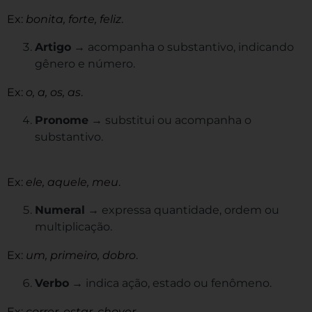
Ex:
bonita, forte, feliz
.
Artigo
→ acompanha o substantivo, indicando
gênero e número.
Ex:
o, a, os, as
.
Pronome
→ substitui ou acompanha o
substantivo.
Ex:
ele, aquele, meu
.
Numeral
→ expressa quantidade, ordem ou
multiplicação.
Ex:
um, primeiro, dobro
.
Verbo
→ indica ação, estado ou fenômeno.
Ex:
correr, estar, chover
.