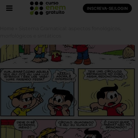
INSCREVA-SE/LOGIN
Home
»
Sistema Gramatical: aspectos fonológicos,
morfológicos e sintáticos