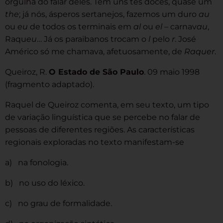
orgulha do falar deles. Têm uns tês doces, quase um
the
; já nós, ásperos sertanejos, fazemos um duro
au
ou
eu
de todos os terminais em
al
ou
el
– carnav
au
,
Raqu
eu
… Já os paraibanos trocam o
l
pelo
r
. José
Américo só me chamava, afetuosamente, de
Raquer
.
Queiroz, R.
O Estado de São Paulo
. 09 maio 1998
(fragmento adaptado).
Raquel de Queiroz comenta, em seu texto, um tipo
de variação linguística que se percebe no falar de
pessoas de diferentes regiões. As características
regionais exploradas no texto manifestam-se
a) na fonologia.
b) no uso do léxico.
c) no grau de formalidade.