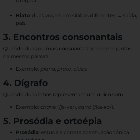
Uruguai.
Hiato
: duas vogais em sílabas diferentes → saída,
país.
3. Encontros consonantais
Quando duas ou mais consoantes aparecem juntas
na mesma palavra.
Exemplo:
plano
,
prato
,
clube
.
4. Dígrafo
Quando duas letras representam um único som.
Exemplo:
chave
(/ʃa-ve/),
carro
(/ka-ʀo/).
5. Prosódia e ortoépia
Prosódia
: estuda a correta acentuação tônica
das palavras.