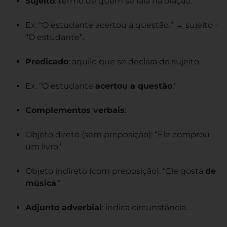
Sujeito
: termo de quem se fala na oração.
Ex: “O estudante acertou a questão.” → sujeito =
“O estudante”.
Predicado
: aquilo que se declara do sujeito.
Ex: “O estudante
acertou a questão
.”
Complementos verbais
:
Objeto direto (sem preposição): “Ele comprou
um livro.”
Objeto indireto (com preposição): “Ele gosta
de
música
.”
Adjunto adverbial
: indica circunstância.