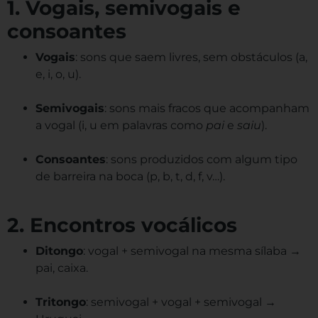
1. Vogais, semivogais e
consoantes
Vogais
: sons que saem livres, sem obstáculos (a,
e, i, o, u).
Semivogais
: sons mais fracos que acompanham
a vogal (i, u em palavras como
pai
e
saiu
).
Consoantes
: sons produzidos com algum tipo
de barreira na boca (p, b, t, d, f, v…).
2. Encontros vocálicos
Ditongo
: vogal + semivogal na mesma sílaba →
pai, caixa.
Tritongo
: semivogal + vogal + semivogal →