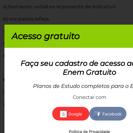
a) formación verbal en el presente de indicativo
b) voz pasiva refleja
c) voz activa
Acesso gratuito
d) voz pasiva analítica
e) voz modal
Faça seu cadastro de acesso a
Enem Gratuito
GABARITO
Planos de Estudo completos para o
1 – D
Conectar com
2 – B
Política de Privacidade