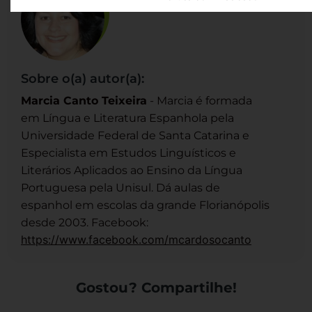
Sobre o(a) autor(a):
Marcia Canto Teixeira
- Marcia é formada
em Língua e Literatura Espanhola pela
Universidade Federal de Santa Catarina e
Especialista em Estudos Linguísticos e
Literários Aplicados ao Ensino da Língua
Portuguesa pela Unisul. Dá aulas de
espanhol em escolas da grande Florianópolis
desde 2003. Facebook:
https://www.facebook.com/mcardosocanto
Gostou? Compartilhe!