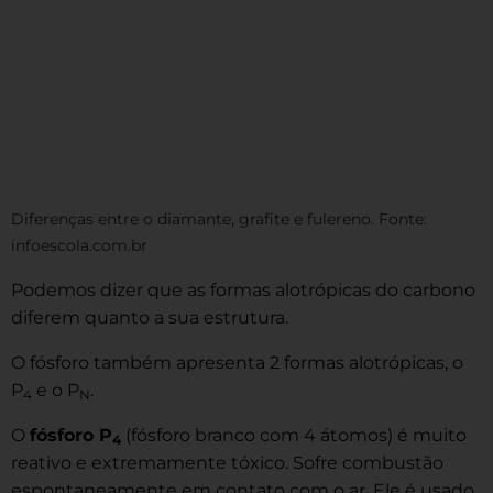
Diferenças entre o diamante, grafite e fulereno. Fonte:
infoescola.com.br
Podemos dizer que as formas alotrópicas do carbono
diferem quanto a sua estrutura.
O fósforo também apresenta 2 formas alotrópicas, o
P
e o P
.
4
N
O
fósforo P
(fósforo branco com 4 átomos) é muito
4
reativo e extremamente tóxico. Sofre combustão
espontaneamente em contato com o ar. Ele é usado