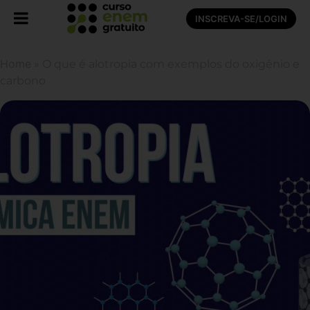
INSCREVA-SE/LOGIN
Home
»
O que é alotropia com exemplos do oxigênio e
carbono