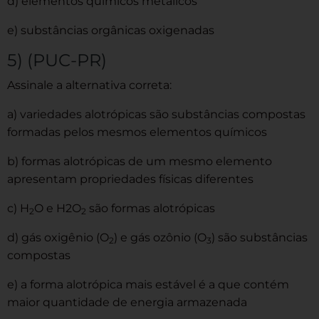
d) elementos químicos metálicos
e) substâncias orgânicas oxigenadas
5) (PUC-PR)
Assinale a alternativa correta:
a) variedades alotrópicas são substâncias compostas
formadas pelos mesmos elementos químicos
b) formas alotrópicas de um mesmo elemento
apresentam propriedades físicas diferentes
c) H
O e H2O
são formas alotrópicas
2
2
d) gás oxigênio (O
) e gás ozônio (O
) são substâncias
2
3
compostas
e) a forma alotrópica mais estável é a que contém
maior quantidade de energia armazenada