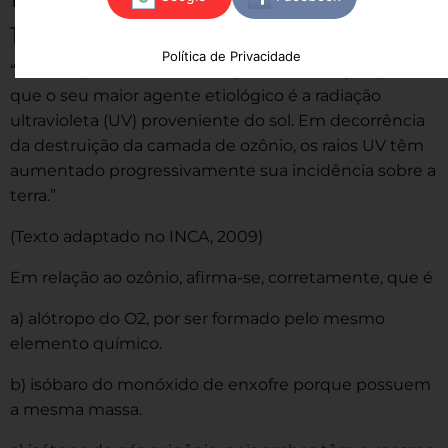
1) (CFTMG)
Política de Privacidade
“No Brasil, o câncer mais frequente é o de pele, sendo
que o seu maior agente etiológico é a radiação
ultravioleta (UV) proveniente do sol. Em decorrência
da destruição da camada de ozônio, os raios UV têm
aumentado progressivamente sua incidência sobre a
terra.”
(Texto adaptado no INCA, 2009)
Em relação ao ozônio, afirma-se, corretamente, que é
a) alótropo do O2, por ser formado pelo mesmo
elemento químico.
b) isóbaro do monóxido de enxofre porque possuem
a mesma massa.