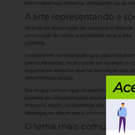
bem trabalhada simetria, compondo-se de ele
A arte representando a s
Através da observação de adereços e objetos
uma noção de como a sociedade vivia; a arte
utilitária.
Levando em consideração que cada tribo/com
particularidades, muito pode ser revelado e c
importante salientar que na decoração dos ob
determinado grupo.
Ace
Era muito comum que os adornos e adereços 
poderia ser simplesmente escrito, para muit
maestria. Assim, os desenhos são repletos d
ideologia de algum povo, como no caso dos Ma
O tema mais comum na ar