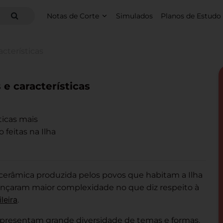
Notas de Corte
Simulados
Planos de Estudo
acterísticas
 e características
ticas mais
 feitas na Ilha
 cerâmica produzida pelos povos que habitam a Ilha
cançaram maior complexidade no que diz respeito à
leira
.
apresentam grande diversidade de temas e formas.