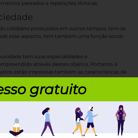
mentos pareados e repetições rítmicas.
ociedade
 do cotidiano produzidos em outros tempos, tem-se
, sob esse aspecto, tem também uma função social-
unidade tem suas especialidades e
ompreendido através destes objetos. Portanto, é
jetos estão impressas também as características de
sso gratuito
fossem armazenadoras de informações. O que hoje
os povos, o desenho cumpria esse papel com
e simbolismos que expressam a visão de mundo e
rajoaras.
te marajoara