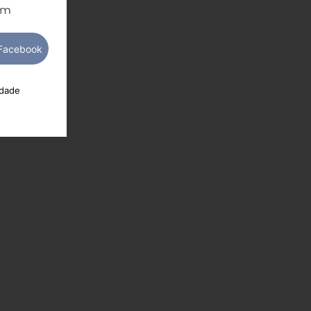
om
idade