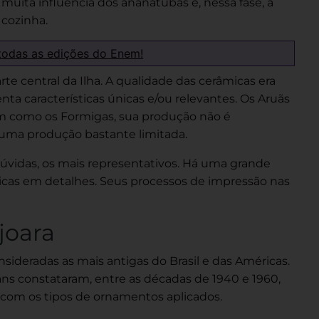
 muita influência dos ananatubas e, nessa fase, a
 cozinha.
todas as edições do Enem!
rte central da Ilha. A qualidade das cerâmicas era
nta características únicas e/ou relevantes.
Os Aruãs
ssim como os Formigas, sua produção não é
uma produção bastante limitada.
dúvidas, os mais representativos. Há uma grande
icas em detalhes. Seus processos de impressão nas
joara
nsideradas as mais antigas do Brasil e das Américas.
ns constataram, entre as décadas de 1940 e 1960,
o com os tipos de ornamentos aplicados.