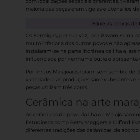
com localizações espaciais diferentes, tiveram
maioria das peças eram tigelas e utensílios de
Baixe as provas de 
Os Formigas, por sua vez, localizavam-se na pa
muito inferior a dos outros povos e não aprese
instalaram-se na parte litorânea da Ilha e, a
influenciada por nenhuma outra e apresenta 
Por fim, os Marajoaras foram, sem sombra de 
variedade e as produções são exuberantes e r
peças utilizam três cores.
Cerâmica na arte mara
As cerâmicas d
o
povo
da ilha de Marajó
são co
Estudiosos como Betty Meggers e Clifford Eva
diferentes tradições das cerâmicas, de acord