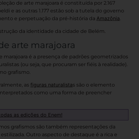
coleção
de arte m
arajoara é constituída por 2.167
di e as outras 1.177 estão sob a tutela do governo
Amazônia
imento e perpetuação da pré-história da
.
nstrução da identidade da cidade de Belém.
 de arte marajoara
e
marajoara é a presença de padrões geometrizados
istas (ou seja, que procuram ser fiéis à realidade).
o grafismo.
figuras naturalista
ralmente, as
s são o elemento
to, interpretados como uma forma de preencher
todas as edições do Enem!
mos grafismos são também representações da
estilizada. Outro aspecto de destaque é a rica e