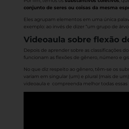
Por fim, temos os
substantivos coletivos
, qu
conjunto de seres ou coisas da mesma esp
Eles agrupam elementos em uma única palavr
exemplo: ao invés de dizer “um grupo de árvo
Videoaula sobre flexão d
Depois de aprender sobre as classificações d
funcionam as flexões de gênero, número e gr
No que diz respeito ao gênero, têm-se os sub
variam em singular (um) e plural (mais de um).
videoaula e compreenda melhor todas essas d