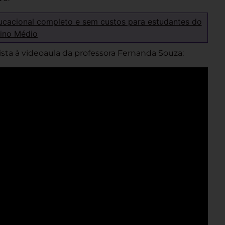
ucacional completo e sem custos para estudantes do
ino Médio
ta à videoaula da professora Fernanda Souza: