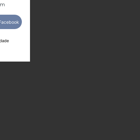
om
idade