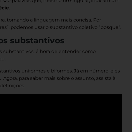
e são palavras que, mesmo no singular, indicam um
écie
.
a, tornando a linguagem mais concisa. Por
res”, podemos usar o substantivo coletivo “bosque”.
os substantivos
os substantivos, é hora de entender como
au.
stantivos uniformes e biformes. Já em número, eles
 Agora, para saber mais sobre o assunto, assista à
efinições.