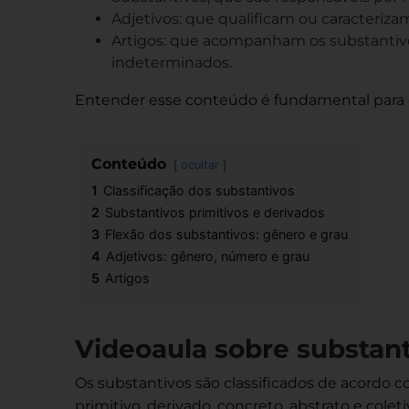
Adjetivos: que qualificam ou caracteriz
Artigos: que acompanham os substantivo
indeterminados.
Entender esse conteúdo é fundamental para
Conteúdo
ocultar
1
Classificação dos substantivos
2
Substantivos primitivos e derivados
3
Flexão dos substantivos: gênero e grau
4
Adjetivos: gênero, número e grau
5
Artigos
Videoaula sobre substan
Os substantivos são classificados de acordo 
primitivo, derivado, concreto, abstrato e colet