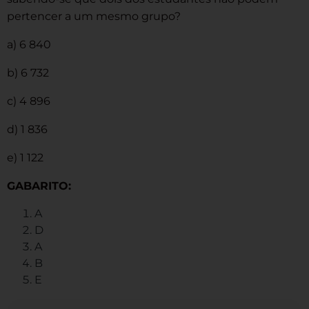
pertencer a um mesmo grupo?
a) 6 840
b) 6 732
c) 4 896
d) 1 836
e) 1 122
GABARITO:
A
D
A
B
E