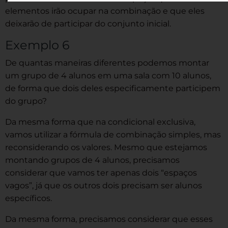
elementos irão ocupar na combinação e que eles
deixarão de participar do conjunto inicial.
Exemplo 6
De quantas maneiras diferentes podemos montar
um grupo de 4 alunos em uma sala com 10 alunos,
de forma que dois deles especificamente participem
do grupo?
Da mesma forma que na condicional exclusiva,
vamos utilizar a fórmula de combinação simples, mas
reconsiderando os valores. Mesmo que estejamos
montando grupos de 4 alunos, precisamos
considerar que vamos ter apenas dois “espaços
vagos”, já que os outros dois precisam ser alunos
específicos.
Da mesma forma, precisamos considerar que esses