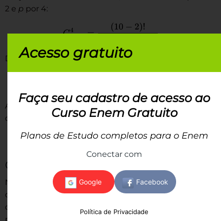
2 e
p
por 4:
Acesso gratuito
Desenvolvendo e simplificando os fatoriais:
Faça seu cadastro de acesso ao
Assim, desenvolvendo e fazendo as devidas contas,
Curso Enem Gratuito
obtemos:
Planos de Estudo completos para o Enem
Conectar com
Condicional inclusiva
Na combinação condicional inclusiva queremos ter
certeza de que um número dos elementos do
conjunto participe da combinação. Para isso,
Política de Privacidade
precisamos desconsiderar o “espaço” que esses