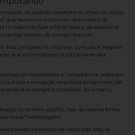
temporâneo
 corrupção. As pessoas espelham-se umas nas outras
ens” que favorecem poucos em detrimento de
tá no hábito de furar a fila do banco, de estacionar
om o amigo médico, de sonegar imposto.
m atos corruptos no cotidiano. Contudo, é inegável
ção, que está enraizada na estrutura social e
o exemplo de honestidade e transparência, acaba por
nça é que a corrupção na política atinge níveis tão
equenos atos corruptos cotidianos. No entanto,
plicação do dinheiro público. Mas, da mesma forma,
 para nossa “malandragem”.
panha desde a formação de nosso país. Mas, se