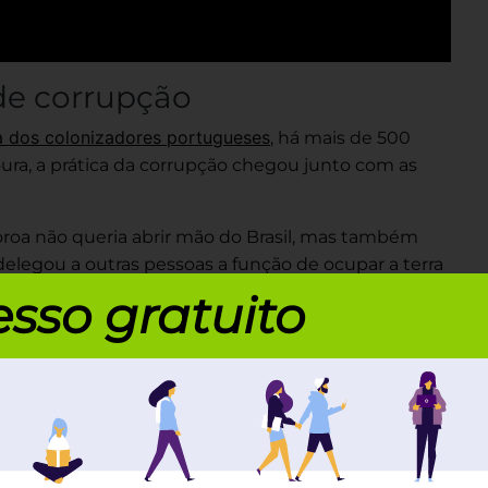
de corrupção
 dos colonizadores portugueses
, há mais de 500
ura, a prática da corrupção chegou junto com as
roa não queria abrir mão do Brasil, mas também
 delegou a outras pessoas a função de ocupar a terra
sso gratuito
 para cá, era preciso lhe oferecer “vantagens”. A
alhassem sem vigilância, fazendo vista grossa para
o permeava diversos níveis administrativos,
de o governador, passando por ouvidores, tabeliães