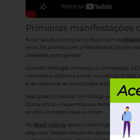
Primeiras manifestações 
chegada
A corrupção começou no Brasil com a
anos. De acordo com a historiadora Denise Mo
caravelas portuguesas.
Quando Portugal começou a colonização, a Co
não estava disposta a viver na colônia. Então,
e de organizar as instituições aqui.
Ace
Mas, para convencer um fidalgo português a vir
Coroa, então, era permissiva, deixava que trab
os atos corruptos que ocorriam.
Brasil colônia
No
, assim como hoje, a corrupçã
segundo Denise Moura. Na época, atingia des