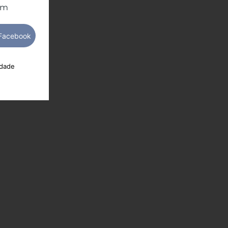
om
idade