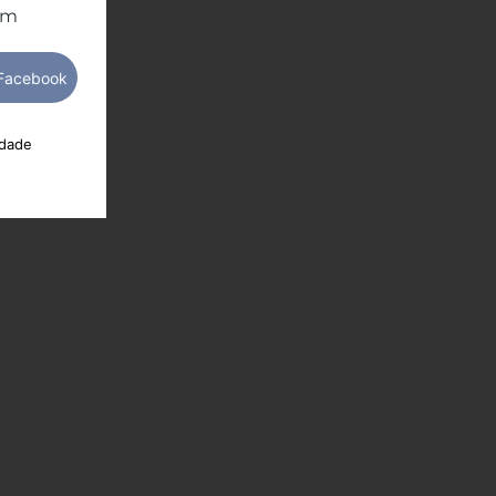
om
idade