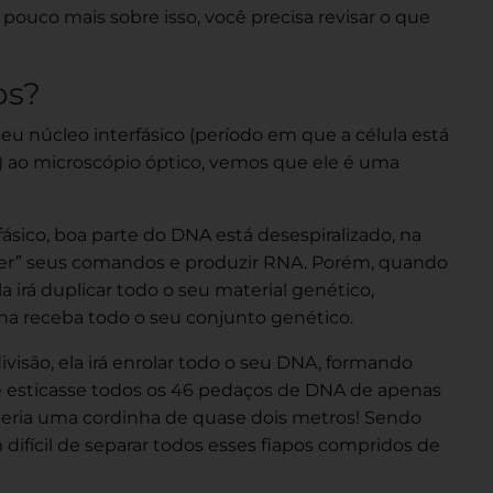
ouco mais sobre isso, você precisa revisar o que
os?
u núcleo interfásico (período em que a célula está
) ao microscópio óptico, vemos que ele é uma
ásico, boa parte do DNA está desespiralizado, na
“ler” seus comandos e produzir RNA. Porém, quando
la irá duplicar todo o seu material genético,
lha receba todo o seu conjunto genético.
ivisão, ela irá enrolar todo o seu DNA, formando
cê esticasse todos os 46 pedaços de DNA de apenas
obteria uma cordinha de quase dois metros! Sendo
difícil de separar todos esses fiapos compridos de