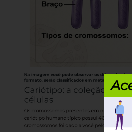
Na imagem você pode observar os diferentes f
formato, serão classificados em metacêntrico, sub
Ace
Cariótipo: a coleção de 
células
Os cromossomos presentes em nossas célula
cariótipo humano típico possui 46 cromossom
cromossomos foi dado a você pelo seu pai, ou