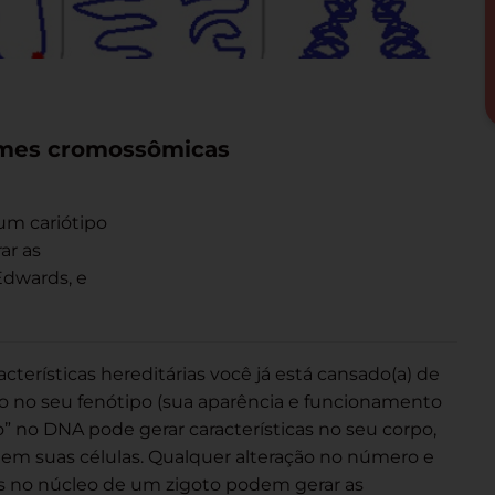
omes cromossômicas
um cariótipo
ar as
Edwards, e
cterísticas hereditárias você já está cansado(a) de
vo no seu fenótipo (sua aparência e funcionamento
o” no DNA pode gerar características no seu corpo,
m suas células. Qualquer alteração no número e
 no núcleo de um zigoto podem gerar as