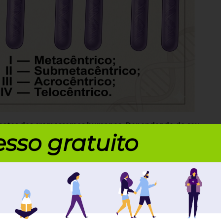
ormatos dos cromossomos humanos. Dependendo do seu
metacêntrico, acrocêntrico e telocêntrico.
sso gratuito
cromossomos em nossas
s formam uma coleção chamada de cariótipo. Um
os. Eles formam 23 pares. Em cada par, um dos
tro pela sua mãe.