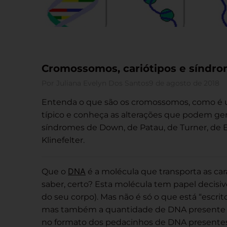
Cromossomos, cariótipos e síndr
Por
Juliana Evelyn Dos Santos
9 de agosto de 2018
Entenda o que são os cromossomos, como é 
típico e conheça as alterações que podem ger
síndromes de Down, de Patau, de Turner, de 
Klinefelter.
DNA
Que o
é a molécula que transporta as cara
saber, certo? Esta molécula tem papel decisi
do seu corpo). Mas não é só o que está “escrit
mas também a quantidade de DNA presente e
no formato dos pedacinhos de DNA presentes