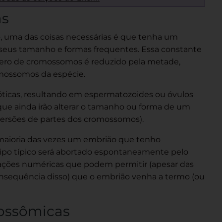
as
, uma das coisas necessárias é que tenha um
seus tamanho e formas frequentes. Essa constante
ero de cromossomos é reduzido pela metade,
mossomos da espécie.
óticas, resultando em espermatozoides ou óvulos
e ainda irão alterar o tamanho ou forma de um
ersões de partes dos cromossomos).
 maioria das vezes um embrião que tenho
ipo típico será abortado espontaneamente pelo
ações numéricas que podem permitir (apesar das
onsequência disso) que o embrião venha a termo (ou
tossômicas