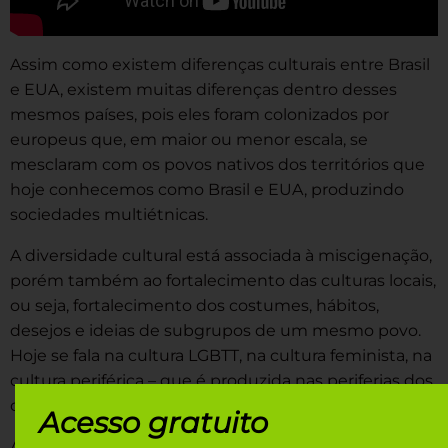
Assim como existem diferenças culturais entre Brasil
e EUA, existem muitas diferenças dentro desses
mesmos países, pois eles foram colonizados por
europeus que, em maior ou menor escala, se
mesclaram com os povos nativos dos territórios que
hoje conhecemos como Brasil e EUA, produzindo
sociedades multiétnicas.
A diversidade cultural está associada à miscigenação,
porém também ao fortalecimento das culturas locais,
ou seja, fortalecimento dos costumes, hábitos,
desejos e ideias de subgrupos de um mesmo povo.
Hoje se fala na cultura LGBTT, na cultura feminista, na
cultura periférica – que é produzida nas periferias dos
centros urbanos – e por aí vai.
Acesso gratuito
A diversidade cultural hoje é vista como algo positivo,