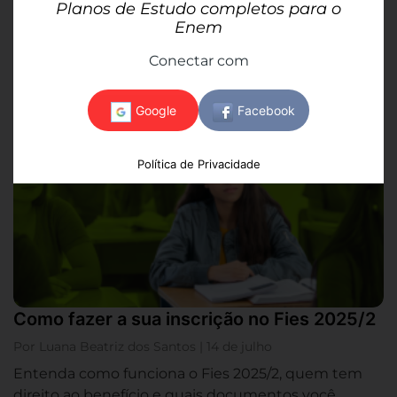
Por Luana Beatriz dos Santos | 14 de julho
Planos de Estudo completos para o
Enem
Saiba o que é anistia, por que esse conceito é tão
debatido no Brasil e como ele pode aparecer na...
Conectar com
Política de Privacidade
Como fazer a sua inscrição no Fies 2025/2
Por Luana Beatriz dos Santos | 14 de julho
Entenda como funciona o Fies 2025/2, quem tem
direito ao benefício e quais documentos você