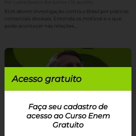
Por Luana Beatriz dos Santos | 16 de julho
EUA abrem investigação contra o Brasil por práticas
comerciais desleais. Entenda os motivos e o que
pode acontecer nas relações...
Acesso gratuito
Faça seu cadastro de
acesso ao Curso Enem
O que é anistia e por que ela é tão
Gratuito
polêmica