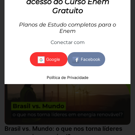
acesso ao Curso Enem
PRORROGADAS!
Gratuito
Por Luana Beatriz dos Santos | 06 de junho
As inscrições do Enem 2025 foram prorrogadas: veja
Planos de Estudo completos para o
novo prazo de inscrição, datas de prova e como
Enem
estudar de graça...
Conectar com
Política de Privacidade
Brasil vs. Mundo: o que nos torna líderes