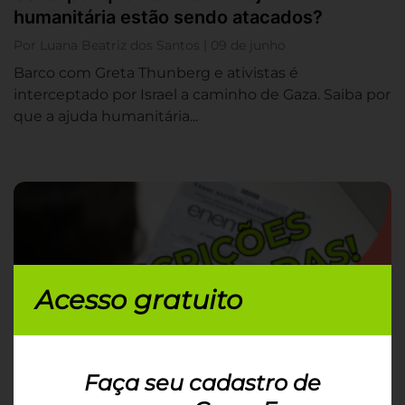
humanitária estão sendo atacados?
Por Luana Beatriz dos Santos | 09 de junho
Barco com Greta Thunberg e ativistas é
interceptado por Israel a caminho de Gaza. Saiba por
que a ajuda humanitária...
Acesso gratuito
Faça seu cadastro de
Enem 2025: inscrições foram