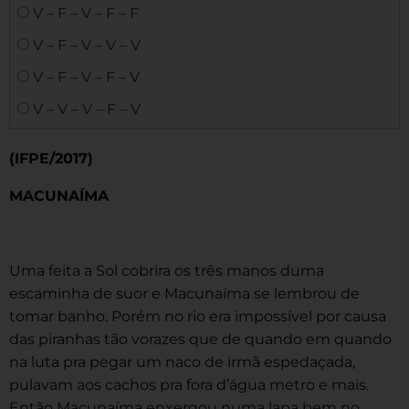
V – F – V – F – F
V – F – V – V – V
V – F – V – F – V
V – V – V – F – V
(IFPE/2017)
MACUNAÍMA
Uma feita a Sol cobrira os três manos duma
escaminha de suor e Macunaíma se lembrou de
tomar banho. Porém no rio era impossível por causa
das piranhas tão vorazes que de quando em quando
na luta pra pegar um naco de irmã espedaçada,
pulavam aos cachos pra fora d’água metro e mais.
Então Macunaíma enxergou numa lapa bem no