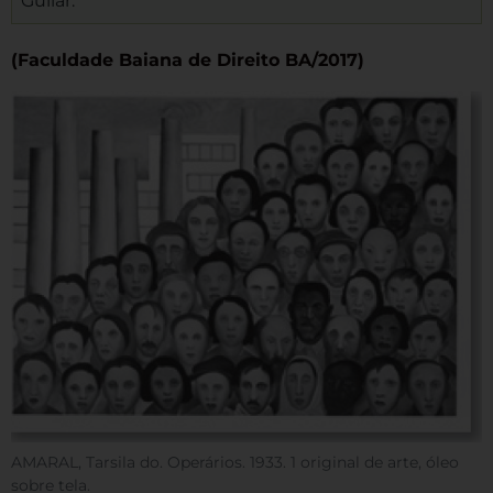
Gullar.
(Faculdade Baiana de Direito BA/2017)
AMARAL, Tarsila do. Operários. 1933. 1 original de arte, óleo
sobre tela.