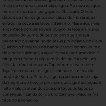
meio do rio uma cova cheia d’água. E a cova era que-
nem a marca dum pé-gigante. Abicaram. O herói
depois de muitos gritos por causa do frio da água
entrou na cova e se lavou inteirinho. Mas a água era
encantada porque aquele buraco na lapa era marca
do pezão do Sumé, do tempo em que andava
pregando o evangelho de Jesus pra indiada brasileira.
Quando o herói saiu do banho estava branco louro e
de olhos azuizinhos, a água lavara o pretume dele. E
ninguém não seria capaz mais de indicar nele um
filho da tribo retinta dos Tapanhumas. Nem bem
Jiguê percebeu o milagre, se atirou na marca do
pezão do Sumé. Porém a água já estava muito suja
da negrura do herói e por mais que Jiguê esfregasse
feito maluco atirando água pra todos os lados só
conseguiu ficar da cor do bronze novo. Macunaíma
teve dó e consolou: