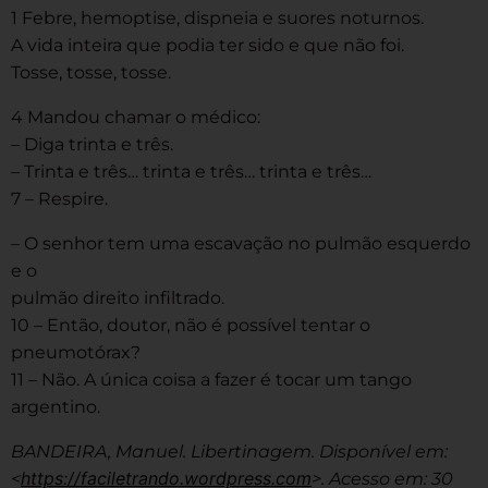
1 Febre, hemoptise, dispneia e suores noturnos.
A vida inteira que podia ter sido e que não foi.
Tosse, tosse, tosse.
4 Mandou chamar o médico:
– Diga trinta e três.
– Trinta e três… trinta e três… trinta e três…
7 – Respire.
– O senhor tem uma escavação no pulmão esquerdo
e o
pulmão direito infiltrado.
10 – Então, doutor, não é possível tentar o
pneumotórax?
11 – Não. A única coisa a fazer é tocar um tango
argentino.
BANDEIRA, Manuel. Libertinagem. Disponível em:
https://faciletrando.wordpress.com
<
>. Acesso em: 30