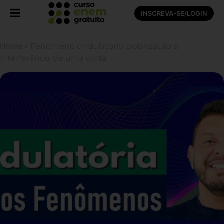
INSCREVA-SE/LOGIN
Home
»
Fenômeno ondulatório: polarização e
interferência de uma onda