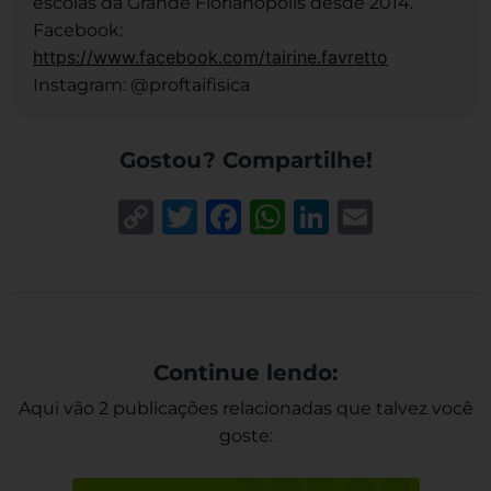
escolas da Grande Florianópolis desde 2014.
Facebook:
https://www.facebook.com/tairine.favretto
Instagram: @proftaifisica
Gostou? Compartilhe!
Copy
Twitter
Facebook
WhatsApp
LinkedIn
Email
Link
Continue lendo:
Aqui vão 2 publicações relacionadas que talvez você
goste: