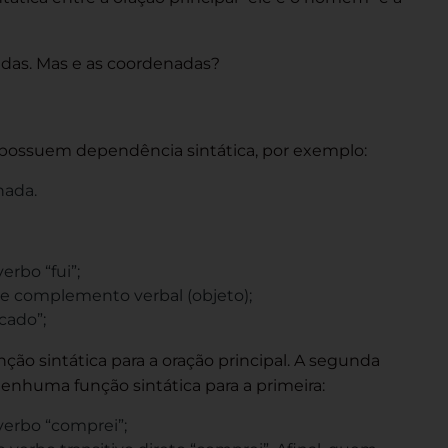
adas. Mas e as coordenadas?
 possuem dependência sintática, por exemplo:
nada.
erbo “fui”;
a de complemento verbal (objeto);
cado”;
o sintática para a oração principal. A segunda
nhuma função sintática para a primeira:
verbo “comprei”;