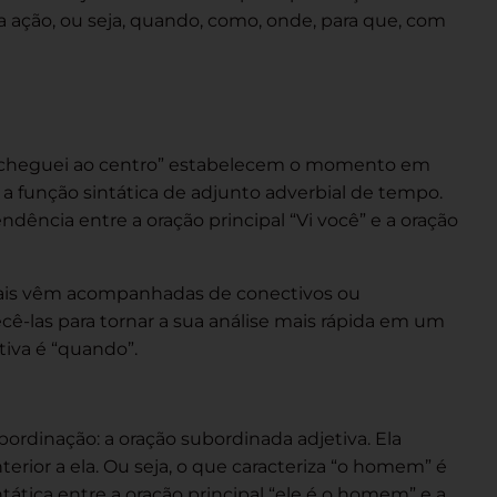
a ação, ou seja, quando, como, onde, para que, com
 cheguei ao centro” estabelecem o momento em
 a função sintática de adjunto adverbial de tempo.
dência entre a oração principal “Vi você” e a oração
iais vêm acompanhadas de conectivos ou
cê-las para tornar a sua análise mais rápida em um
tiva é “quando”.
ordinação: a oração subordinada adjetiva. Ela
erior a ela. Ou seja, o que caracteriza “o homem” é
tática entre a oração principal “ele é o homem” e a