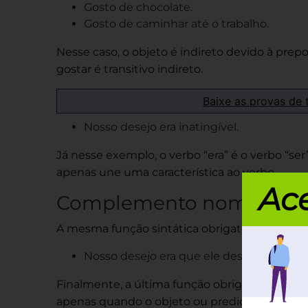
Gosto de chocolate.
Gosto de caminhar até o trabalho.
Nesse caso, o objeto é indireto devido à prepo
gostar é transitivo indireto.
Baixe as provas de 
Nosso desejo era inatingível.
Já nesse exemplo, o verbo “era” é o verbo “se
apenas une uma característica ao verbo.
Ace
Complemento nominal
A mesma função sintática obrigatória de pred
Nosso desejo era que ele desistisse.
Finalmente, a última função obrigatória que
apenas quando o objeto ou predicativo prec