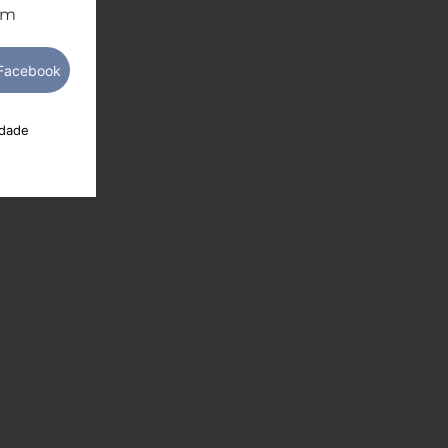
om
idade