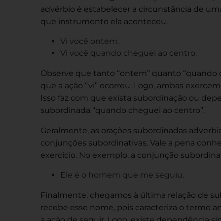
advérbio é estabelecer a circunstância de um
que instrumento ela aconteceu.
Vi você ontem.
Vi você quando cheguei ao centro.
Observe que tanto “ontem” quanto “quando
que a ação “vi” ocorreu. Logo, ambas exercem
Isso faz com que exista subordinação ou depen
subordinada “quando cheguei ao centro”.
Geralmente, as orações subordinadas adverb
conjunções subordinativas. Vale a pena conhe
exercício. No exemplo, a conjunção subordina
Ele é o homem que me seguiu.
Finalmente, chegamos à última relação de sub
recebe esse nome, pois caracteriza o termo ant
a ação de seguir. Logo, existe dependência sin