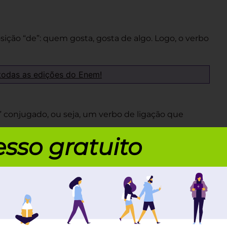
sição “de”: quem gosta, gosta de algo. Logo, o verbo
todas as edições do Enem!
r” conjugado, ou seja, um verbo de ligação que
sso gratuito
icativo pode ser ocupada por uma oração:
 veremos é a de complemento nominal. Ela ocorre
isam de complemento.