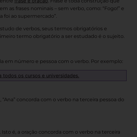
frase e oração
 entre
. Frase é toda construção que
stem as frases nominais – sem verbo, como: “Fogo!” e
ia foi ao supermercado”.
estudo de verbos, seus termos obrigatórios e
rimeiro termo obrigatório a ser estudado é o sujeito.
rda em número e pessoa com o verbo. Por exemplo:
a todos os cursos e universidades.
 “Ana” concorda com o verbo na terceira pessoa do
Isto é, a oração concorda com o verbo na terceira