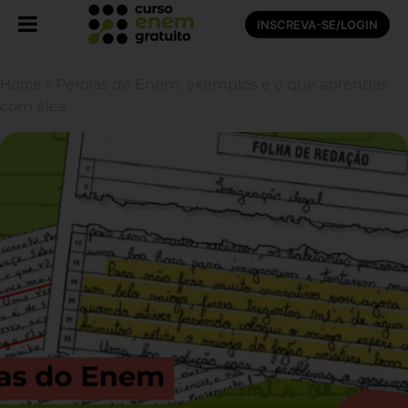
INSCREVA-SE/LOGIN
Home
»
Pérolas do Enem: exemplos e o que aprender
com eles