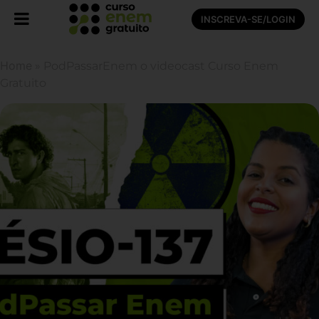
INSCREVA-SE/LOGIN
Home
»
PodPassarEnem o videocast Curso Enem
Gratuito