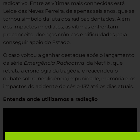
radioativo. Entre as vítimas mais conhecidas está
Leide das Neves Ferreira, de apenas seis anos, que se
tornou símbolo da luta dos radioacidentados. Além
dos impactos imediatos, as vítimas enfrentam
preconceito, doenças crônicas e dificuldades para
conseguir apoio do Estado.
O caso voltou a ganhar destaque após o lançamento
da série
Emergência Radioativa
, da Netflix, que
retrata a cronologia da tragédia e reacendeu o
debate sobre negligência,impunidade, memória e os
impactos do acidente do césio-137 até os dias atuais.
Entenda onde utilizamos a radiação