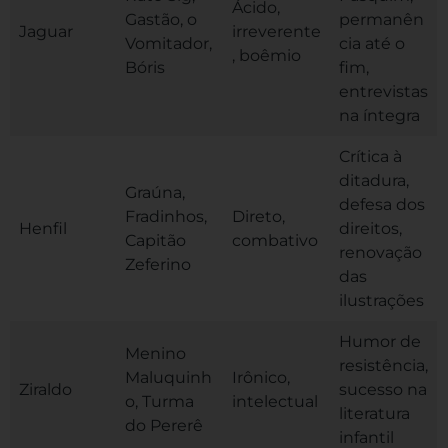
Ácido,
Gastão, o
permanên
Jaguar
irreverente
Vomitador,
cia até o
, boêmio
Bóris
fim,
entrevistas
na íntegra
Crítica à
ditadura,
Graúna,
defesa dos
Fradinhos,
Direto,
Henfil
direitos,
Capitão
combativo
renovação
Zeferino
das
ilustrações
Humor de
Menino
resistência,
Maluquinh
Irônico,
Ziraldo
sucesso na
o, Turma
intelectual
literatura
do Pererê
infantil