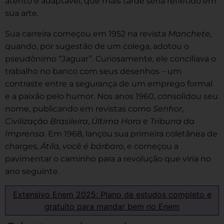
atento e adaptável, que mais tarde seria refletido em
sua arte.
Sua carreira começou em 1952 na revista
Manchete
,
quando, por sugestão de um colega, adotou o
pseudônimo “Jaguar”. Curiosamente, ele conciliava o
trabalho no banco com seus desenhos – um
contraste entre a segurança de um emprego formal
e a paixão pelo humor. Nos anos 1960, consolidou seu
nome, publicando em revistas como
Senhor
,
Civilização Brasileira
,
Última Hora
e
Tribuna da
Imprensa
. Em 1968, lançou sua primeira coletânea de
charges,
Átila, você é bárbaro
, e começou a
pavimentar o caminho para a revolução que viria no
ano seguinte.
Extensivo Enem 2025: Plano de estudos completo e
gratuito para mandar bem no Enem