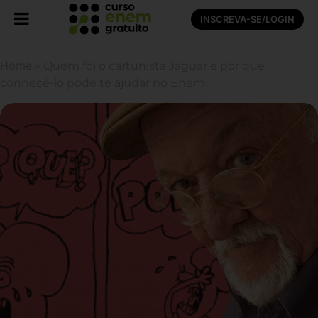
INSCREVA-SE/LOGIN
Home
»
Quem foi o cartunista Jaguar e por que
conhecê-lo pode te ajudar no Enem