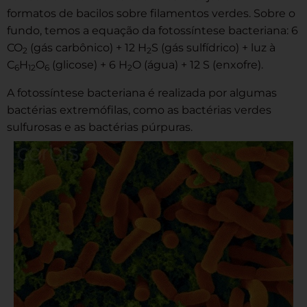
formatos de bacilos sobre filamentos verdes. Sobre o
fundo, temos a equação da fotossíntese bacteriana: 6
CO
(gás carbônico) + 12 H
S (gás sulfídrico) + luz à
2
2
C
H
O
(glicose) + 6 H
O (água) + 12 S (enxofre).
6
12
6
2
A fotossíntese bacteriana é realizada por algumas
bactérias extremófilas, como as bactérias verdes
sulfurosas e as bactérias púrpuras.