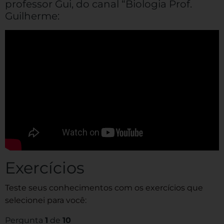
professor Gui, do canal “Biologia Prof.
Guilherme:
Exercícios
Teste seus conhecimentos com os exercícios que
selecionei para você:
Pergunta
1
de
10