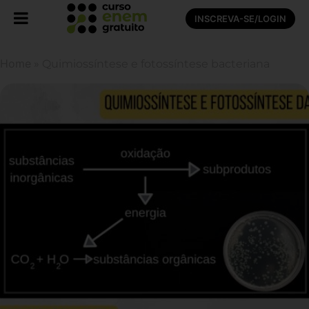
INSCREVA-SE/LOGIN
Home
»
Quimiossíntese e fotossíntese bacteriana