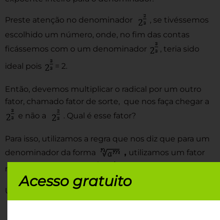
Preste atenção no denominador
, se tivéssemos
escolhido um número, onde, no fim das contas
ficássemos com o um denominador
, teria sido
ideal pois
= 2.
Então, devemos multiplicar o radical por um outro
fator, chamado fator de sorte, que nos faça chegar a
e não a
. Qual é esse fator?
Para isso, utilizamos a regra que nos diz que para um
denominador da forma
,
utilizamos um fator
racionalizante na forma
.
Acesso gratuito
Usando essa regra no exemplo anterior, temos