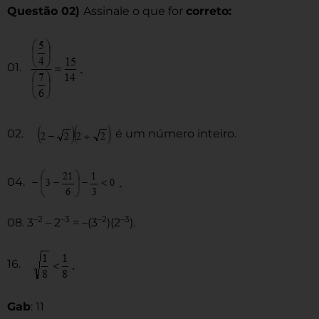
Questão 02)
Assinale o que for
correto:
01.
02.
é um número inteiro.
04.
–2
–3
–2
–3
08. 3
– 2
= –(3
)(2
).
16.
Gab
: 11