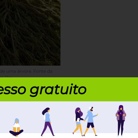
 de uma árvore. Fonte da
s Pro.
sso gratuito
da na extremidade das raízes. Ela impede que as
esionadas ao se atritarem com o solo. Além disso, a
de microrganismos.