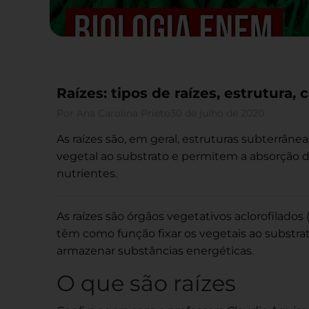
Raízes: tipos de raízes, estrutura, 
Por
Ana Carolina Prieto
30 de julho de 2020
As raízes são, em geral, estruturas subterrânea
vegetal ao substrato e permitem a absorção 
nutrientes.
As raízes são órgãos vegetativos aclorofilados (
têm como função fixar os vegetais ao substra
armazenar substâncias energéticas.
O que são raízes