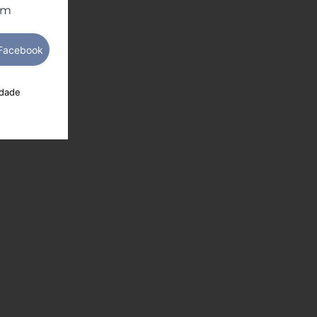
om
idade