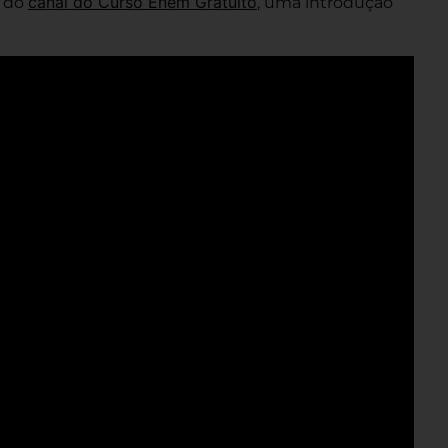
canal do Curso Enem Gratuito
, do
, uma introdução