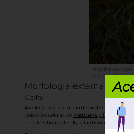
Fotografia das raízes
imagem: Getty Image
Ace
Morfologia externa
Coifa
A coifa é uma estrutura de proteção encontra
meristema primário
delicadas células do
sejam l
coifa também dificulta a herbivoria e a ação 