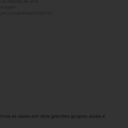
 as regiões de uma
a imagem:
ayer.com.br/slide/10526716/
mos as raízes em dois grandes grupos: axiais e