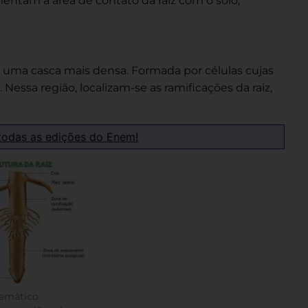
entam a área de contato da raiz com o solo,
 uma casca mais densa. Formada por células cujas
Nessa região, localizam-se as ramificações da raiz,
todas as edições do Enem!
emático